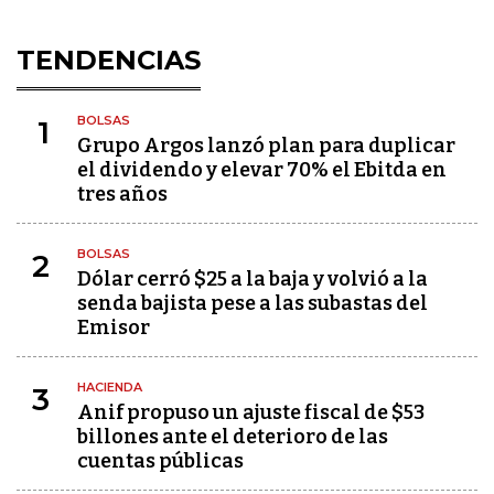
TENDENCIAS
BOLSAS
1
Grupo Argos lanzó plan para duplicar
el dividendo y elevar 70% el Ebitda en
tres años
BOLSAS
2
Dólar cerró $25 a la baja y volvió a la
senda bajista pese a las subastas del
Emisor
HACIENDA
3
Anif propuso un ajuste fiscal de $53
billones ante el deterioro de las
cuentas públicas