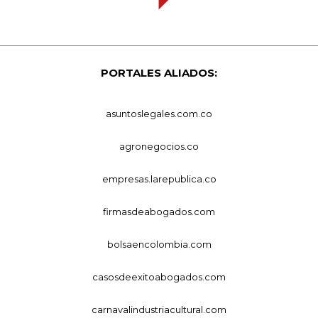
PORTALES ALIADOS:
asuntoslegales.com.co
agronegocios.co
empresas.larepublica.co
firmasdeabogados.com
bolsaencolombia.com
casosdeexitoabogados.com
carnavalindustriacultural.com