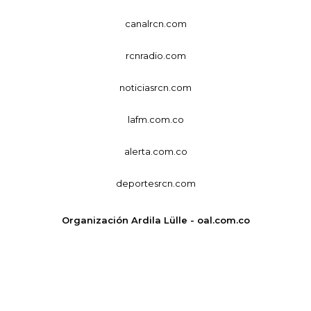
canalrcn.com
rcnradio.com
noticiasrcn.com
lafm.com.co
alerta.com.co
deportesrcn.com
Organización Ardila Lülle - oal.com.co