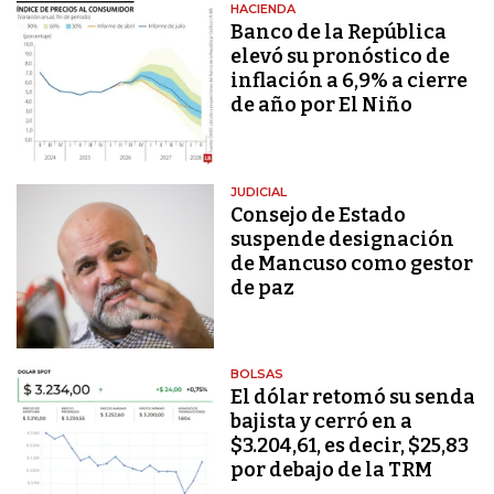
HACIENDA
Banco de la República
elevó su pronóstico de
inflación a 6,9% a cierre
de año por El Niño
JUDICIAL
Consejo de Estado
suspende designación
de Mancuso como gestor
de paz
BOLSAS
El dólar retomó su senda
bajista y cerró en a
$3.204,61, es decir, $25,83
por debajo de la TRM