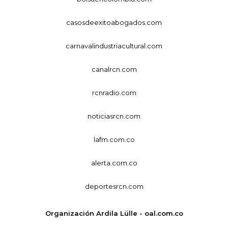
casosdeexitoabogados.com
carnavalindustriacultural.com
canalrcn.com
rcnradio.com
noticiasrcn.com
lafm.com.co
alerta.com.co
deportesrcn.com
Organización Ardila Lülle - oal.com.co