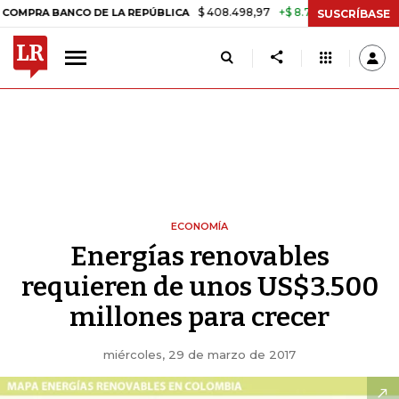
$ 408.498,97
+$ 8.753,81
+2,19%
BANCO DE LA REPÚBLICA
TASA 
SUSCRÍBASE
ECONOMÍA
Energías renovables
requieren de unos US$3.500
millones para crecer
miércoles, 29 de marzo de 2017