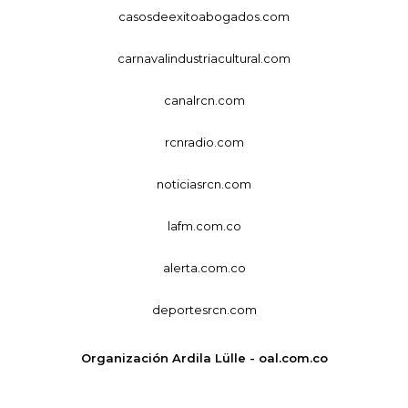
casosdeexitoabogados.com
carnavalindustriacultural.com
canalrcn.com
rcnradio.com
noticiasrcn.com
lafm.com.co
alerta.com.co
deportesrcn.com
Organización Ardila Lülle - oal.com.co