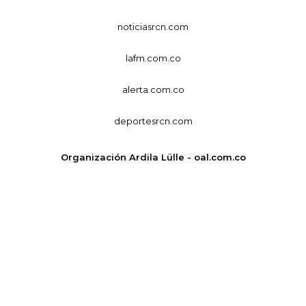
noticiasrcn.com
lafm.com.co
alerta.com.co
deportesrcn.com
Organización Ardila Lülle - oal.com.co