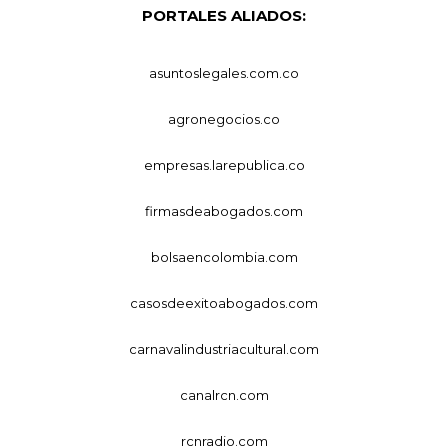
PORTALES ALIADOS:
asuntoslegales.com.co
agronegocios.co
empresas.larepublica.co
firmasdeabogados.com
bolsaencolombia.com
casosdeexitoabogados.com
carnavalindustriacultural.com
canalrcn.com
rcnradio.com