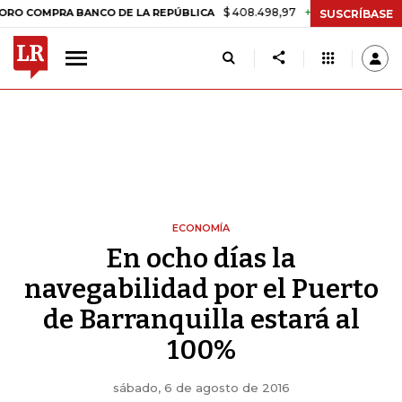
$ 408.498,97
+$ 8.753,81
+2,19%
RA BANCO DE LA REPÚBLICA
TA
SUSCRÍBASE
ECONOMÍA
En ocho días la
navegabilidad por el Puerto
de Barranquilla estará al
100%
sábado, 6 de agosto de 2016