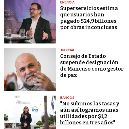
ENERGÍA
Superservicios estima
que usuarios han
pagado $24,9 billones
por obras inconclusas
JUDICIAL
Consejo de Estado
suspende designación
de Mancuso como gestor
de paz
BANCOS
"No subimos las tasas y
aún así logramos unas
utilidades por $1,2
billones en tres años"