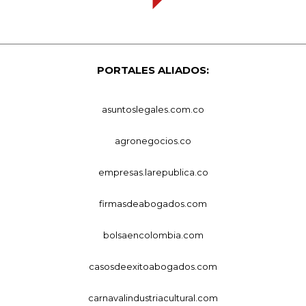
PORTALES ALIADOS:
asuntoslegales.com.co
agronegocios.co
empresas.larepublica.co
firmasdeabogados.com
bolsaencolombia.com
casosdeexitoabogados.com
carnavalindustriacultural.com