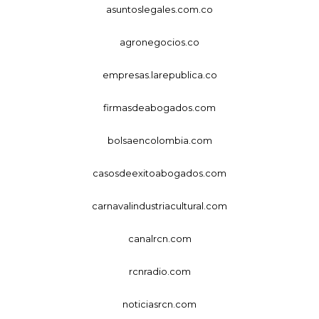
asuntoslegales.com.co
agronegocios.co
empresas.larepublica.co
firmasdeabogados.com
bolsaencolombia.com
casosdeexitoabogados.com
carnavalindustriacultural.com
canalrcn.com
rcnradio.com
noticiasrcn.com