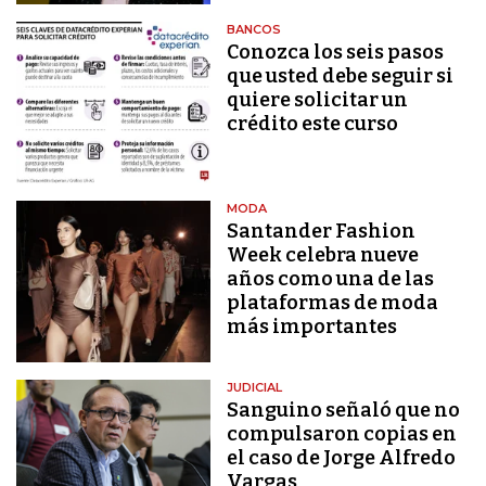
BANCOS
Conozca los seis pasos
que usted debe seguir si
quiere solicitar un
crédito este curso
MODA
Santander Fashion
Week celebra nueve
años como una de las
plataformas de moda
más importantes
JUDICIAL
Sanguino señaló que no
compulsaron copias en
el caso de Jorge Alfredo
Vargas