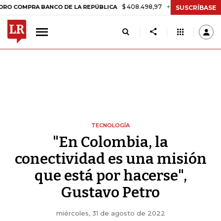
$ 408.498,97
+$ 8.753,81
+2,19%
PRA BANCO DE LA REPÚBLICA
TA
SUSCRÍBASE
TECNOLOGÍA
"En Colombia, la
conectividad es una misión
que está por hacerse",
Gustavo Petro
miércoles, 31 de agosto de 2022