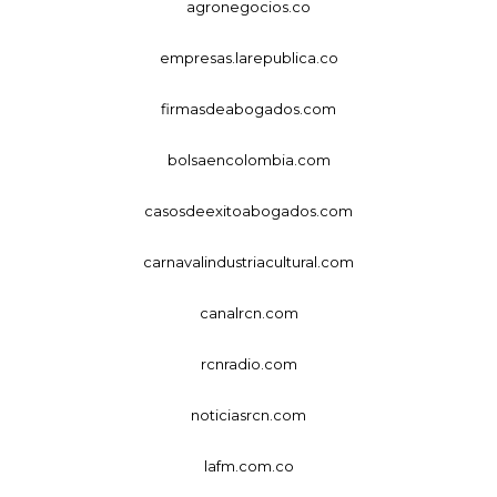
agronegocios.co
empresas.larepublica.co
firmasdeabogados.com
bolsaencolombia.com
casosdeexitoabogados.com
carnavalindustriacultural.com
canalrcn.com
rcnradio.com
noticiasrcn.com
lafm.com.co