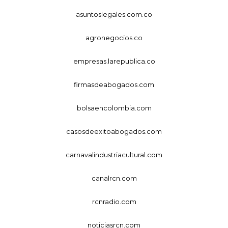
asuntoslegales.com.co
agronegocios.co
empresas.larepublica.co
firmasdeabogados.com
bolsaencolombia.com
casosdeexitoabogados.com
carnavalindustriacultural.com
canalrcn.com
rcnradio.com
noticiasrcn.com