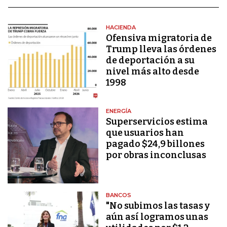
HACIENDA
Ofensiva migratoria de
Trump lleva las órdenes
de deportación a su
nivel más alto desde
1998
ENERGÍA
Superservicios estima
que usuarios han
pagado $24,9 billones
por obras inconclusas
BANCOS
"No subimos las tasas y
aún así logramos unas