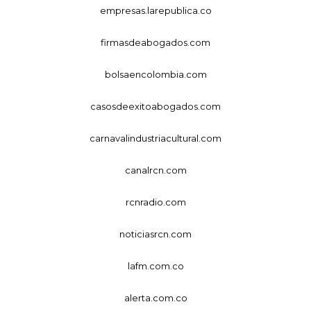
empresas.larepublica.co
firmasdeabogados.com
bolsaencolombia.com
casosdeexitoabogados.com
carnavalindustriacultural.com
canalrcn.com
rcnradio.com
noticiasrcn.com
lafm.com.co
alerta.com.co