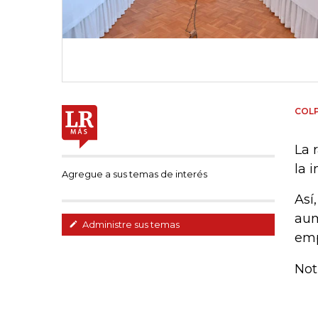
COL
La 
la 
Agregue a sus temas de interés
Así
aum
Administre sus temas
emp
Noti