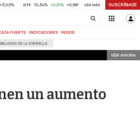
SUSCRÍBASE
VER AHORA
2%
10,34%
+0,10%
+0,98%
$ 416,91
+$ 0,05
+0,01%
DTF
UVR
VER MÁS
CAJA FUERTE
INDICADORES
INSIDE
BELARDO DE LA ESPRIELLA
VER AHORA
onen un aumento