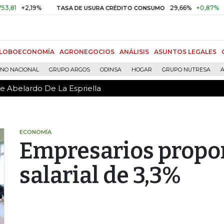
de Abelardo De La Espriella
1
+2,19%
29,66%
+0,87%
+3,0
TASA DE USURA CRÉDITO CONSUMO
LOBOECONOMÍA
AGRONEGOCIOS
ANÁLISIS
ASUNTOS LEGALES
RNO NACIONAL
GRUPO ARGOS
ODINSA
HOGAR
GRUPO NUTRESA
A
de Abelardo De La Espriella
ECONOMÍA
Empresarios prop
salarial de 3,3%