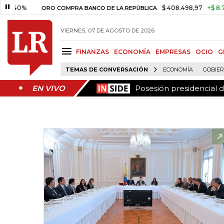
Posesión presidencial 
EN VIVO
40%
$ 408.498,97
+$ 8.753,8
ORO COMPRA BANCO DE LA REPÚBLICA
VIERNES, 07 DE AGOSTO DE 2026
FINANZAS
ECONOMÍA
EMPRESAS
OCIO
G
TEMAS DE CONVERSACIÓN
ECONOMÍA
GOBIE
Posesión presidencial 
EN VIVO