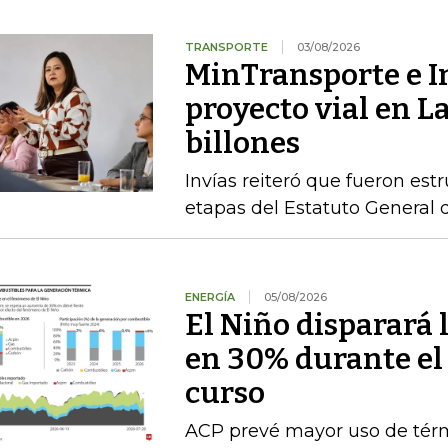
TRANSPORTE
03/08/2026
MinTransporte e I
proyecto vial en L
billones
Invías reiteró que fueron est
etapas del Estatuto General 
ENERGÍA
05/08/2026
El Niño disparará 
en 30% durante el
curso
ACP prevé mayor uso de térmi