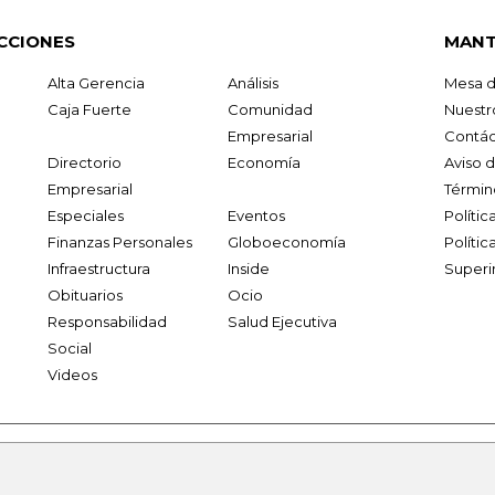
CCIONES
MANT
Alta Gerencia
Análisis
Mesa d
Caja Fuerte
Comunidad
Nuestr
Empresarial
Contác
Directorio
Economía
Aviso 
Empresarial
Términ
Especiales
Eventos
Políti
Finanzas Personales
Globoeconomía
Polític
Infraestructura
Inside
Superi
Obituarios
Ocio
Responsabilidad
Salud Ejecutiva
Social
Videos
.larepublica.co
firmasdeabogados.com
bolsaencolombia.com