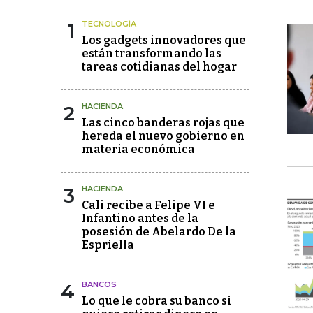
1
TECNOLOGÍA
Los gadgets innovadores que
están transformando las
tareas cotidianas del hogar
2
HACIENDA
Las cinco banderas rojas que
hereda el nuevo gobierno en
materia económica
3
HACIENDA
Cali recibe a Felipe VI e
Infantino antes de la
posesión de Abelardo De la
Espriella
4
BANCOS
Lo que le cobra su banco si