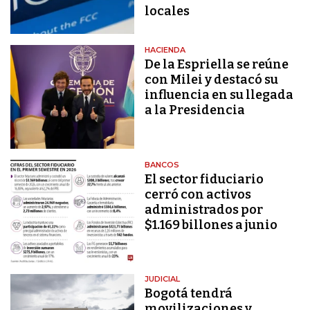
locales
HACIENDA
De la Espriella se reúne
con Milei y destacó su
influencia en su llegada
a la Presidencia
BANCOS
El sector fiduciario
cerró con activos
administrados por
$1.169 billones a junio
JUDICIAL
Bogotá tendrá
movilizaciones y