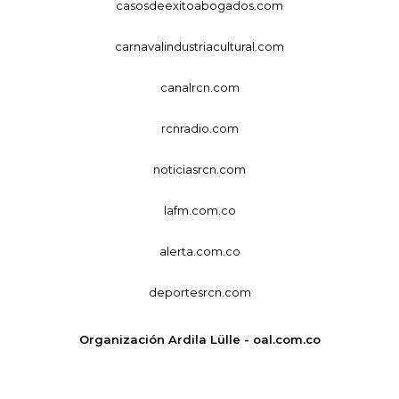
casosdeexitoabogados.com
carnavalindustriacultural.com
canalrcn.com
rcnradio.com
noticiasrcn.com
lafm.com.co
alerta.com.co
deportesrcn.com
Organización Ardila Lülle - oal.com.co