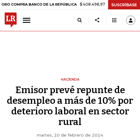
$ 408.498,97
+$ 8.753,81
+2,19%
MPRA BANCO DE LA REPÚBLICA
T
SUSCRÍBASE
HACIENDA
Emisor prevé repunte de
desempleo a más de 10% por
deterioro laboral en sector
rural
martes, 20 de febrero de 2024