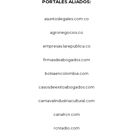
PORTALES ALIADOS:
asuntoslegales.com.co
agronegocios.co
empresas.larepublica.co
firmasdeabogados.com
bolsaencolombia.com
casosdeexitoabogados.com
carnavalindustriacultural.com
canalrcn.com
rcnradio.com