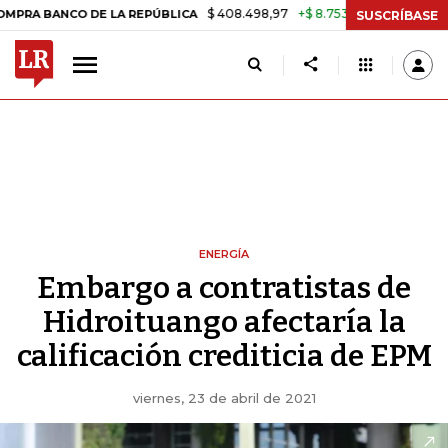
$ 408.498,97
+$ 8.753,81
+2,19%
NCO DE LA REPÚBLICA
TASA DE 
SUSCRÍBASE
ENERGÍA
Embargo a contratistas de
Hidroituango afectaría la
calificación crediticia de EPM
viernes, 23 de abril de 2021