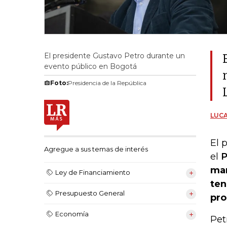
El presidente Gustavo Petro durante un
evento público en Bogotá
Foto:
Presidencia de la República
LUCA
El 
Agregue a sus temas de interés
el
P
man
Ley de Financiamiento
ten
Presupuesto General
pro
Economía
Pet