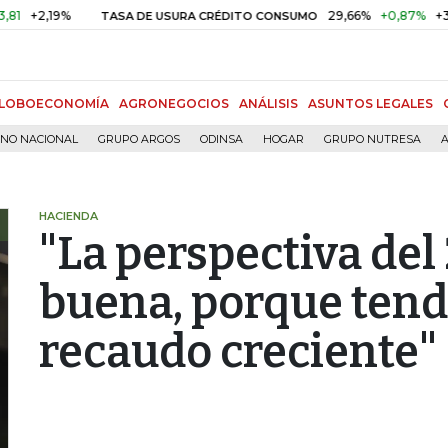
19%
29,66%
+0,87%
+3,02%
TASA DE USURA CRÉDITO CONSUMO
LOBOECONOMÍA
AGRONEGOCIOS
ANÁLISIS
ASUNTOS LEGALES
RNO NACIONAL
GRUPO ARGOS
ODINSA
HOGAR
GRUPO NUTRESA
A
HACIENDA
"La perspectiva del
buena, porque ten
recaudo creciente"