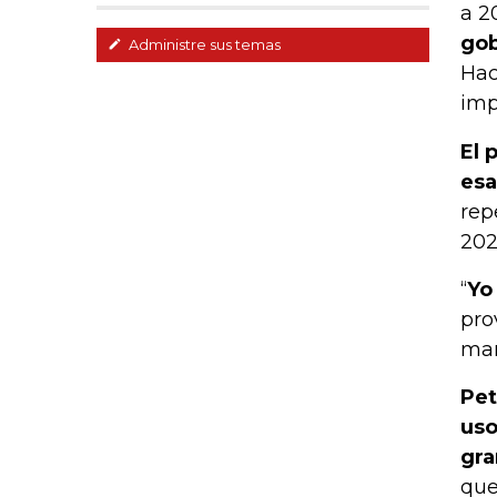
a 2
gob
Administre sus temas
Hac
imp
El 
esa
rep
202
“
Yo
pro
man
Pet
uso
gra
que