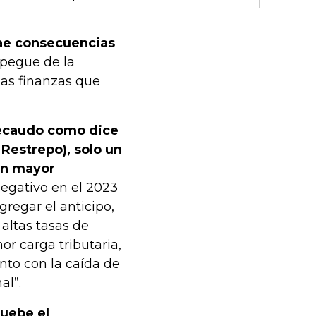
rae consecuencias
espegue de la
las finanzas que
recaudo como dice
Restrepo), solo un
in mayor
egativo en el 2023
gregar el anticipo,
altas tasas de
or carga tributaria,
nto con la caída de
al”.
ruebe el