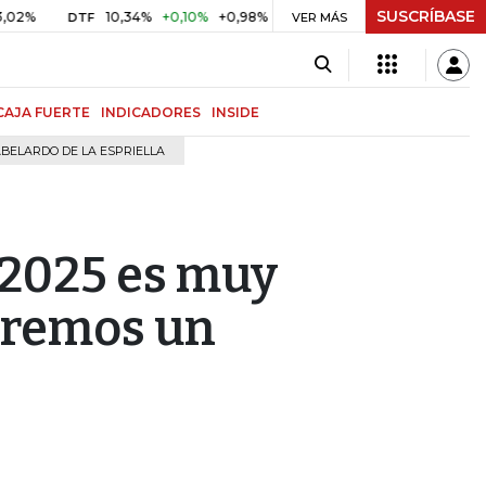
SUSCRÍBASE
10,34%
+0,10%
+0,98%
$ 416,91
+$ 0,05
+0,01%
DTF
UVR
VER MÁS
B
CAJA FUERTE
INDICADORES
INSIDE
BELARDO DE LA ESPRIELLA
 2025 es muy
dremos un