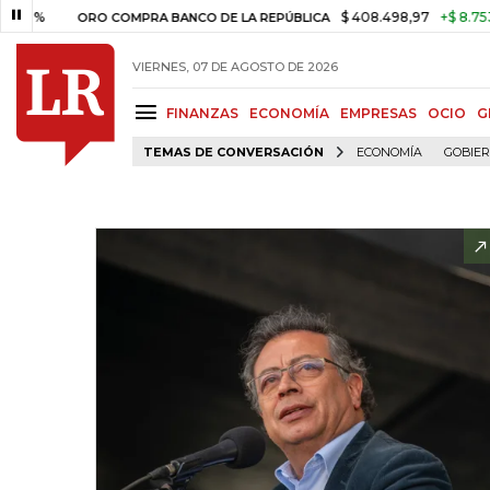
$ 408.498,97
+$ 8.753,81
+2,
ORO COMPRA BANCO DE LA REPÚBLICA
VIERNES, 07 DE AGOSTO DE 2026
FINANZAS
ECONOMÍA
EMPRESAS
OCIO
G
TEMAS DE CONVERSACIÓN
ECONOMÍA
GOBIE