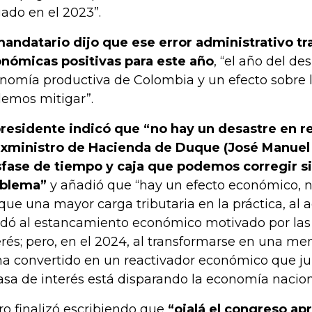
ado en el 2023”.
mandatario dijo que ese error administrativo t
nómicas positivas para este año
, “el año del d
nomía productiva de Colombia y un efecto sobre 
emos mitigar”.
presidente indicó que “no hay un desastre en 
exministro de Hacienda de Duque (José Manuel 
fase de tiempo y caja que podemos corregir s
oblema”
y añadió que “hay un efecto económico, n
que una mayor carga tributaria en la práctica, al a
dó al estancamiento económico motivado por las 
erés; pero, en el 2024, al transformarse en una men
ha convertido en un reactivador económico que ju
tasa de interés está disparando la economía nacion
ro finalizó escribiendo que
“ojalá el congreso ap