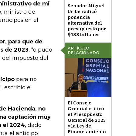
inistrativo de mi
Senador Miguel
, ministro de
Uribe radicó
ponencia
nticipos en el
alternativa del
presupuesto por
$488 billones
or, para que de
ARTÍCULO
os de 2023
, “o pudo
RELACIONADO
o del impuesto del
icipo
para no
, escribió el
El Consejo
 de Hacienda, no
Gremial criticó
el Presupuesto
una captación muy
General de 2025
n el 2024
, dado
y la Ley de
Financiamiento
ta el anticipo