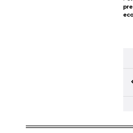
pre
ec