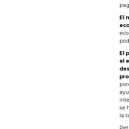
pag
El 
eco
eco
pod
El 
el 
des
pr
por
ayu
int
se 
la 
Pet