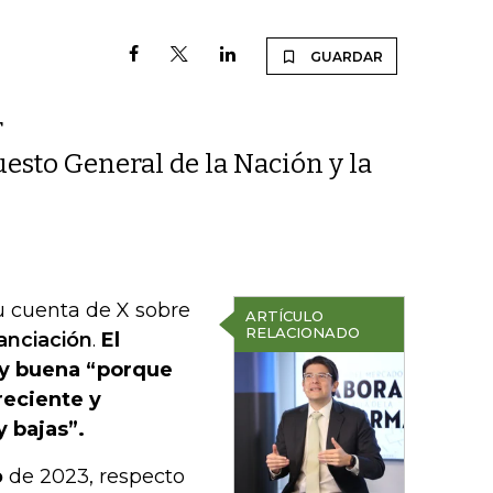
GUARDAR
r
esto General de la Nación y la
su cuenta de X sobre
ARTÍCULO
RELACIONADO
anciación
.
El
uy buena “porque
eciente y
y bajas”.
o
de 2023, respecto