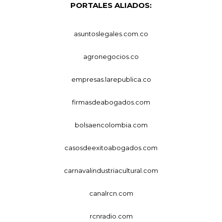
PORTALES ALIADOS:
asuntoslegales.com.co
agronegocios.co
empresas.larepublica.co
firmasdeabogados.com
bolsaencolombia.com
casosdeexitoabogados.com
carnavalindustriacultural.com
canalrcn.com
rcnradio.com