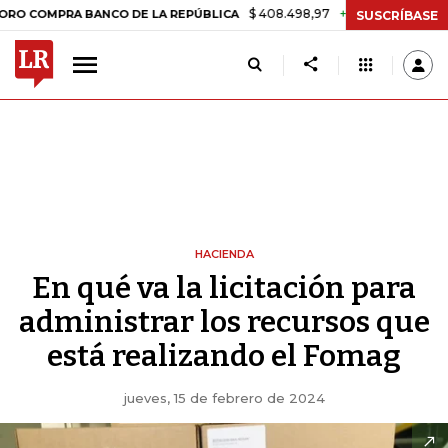
$ 408.498,97
+$ 8.753,81
+2,19%
RA BANCO DE LA REPÚBLICA
TA
SUSCRÍBASE
HACIENDA
En qué va la licitación para
administrar los recursos que
está realizando el Fomag
jueves, 15 de febrero de 2024