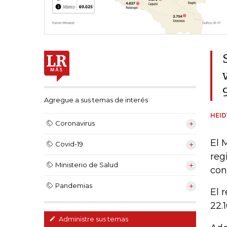
Agregue a sus temas de interés
HEI
Coronavirus
El 
Covid-19
reg
Ministerio de Salud
con
Pandemias
El 
22.
Administre sus temas