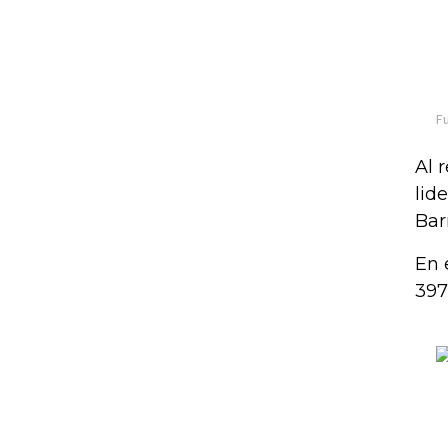
Al 
lid
Bar
En 
397