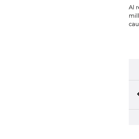
Al 
mil
cau