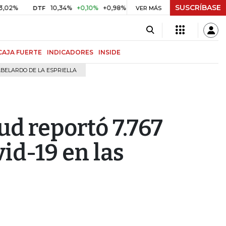
SUSCRÍBASE
10,34%
+0,10%
+0,98%
$ 416,91
+$ 0,05
+0,01%
DTF
UVR
VER MÁS
BIT
CAJA FUERTE
INDICADORES
INSIDE
BELARDO DE LA ESPRIELLA
ud reportó 7.767
id-19 en las