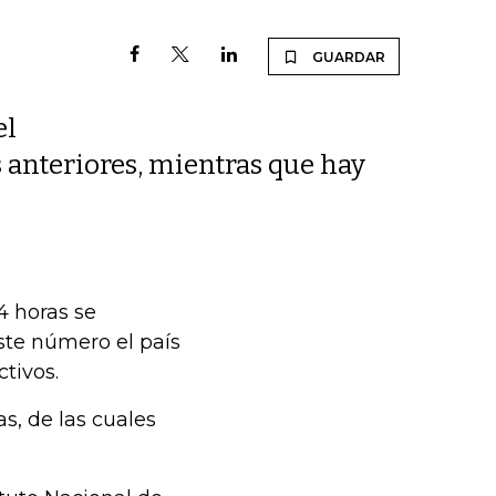
GUARDAR
el
s anteriores, mientras que hay
4 horas se
ste número el país
ctivos.
s, de las cuales