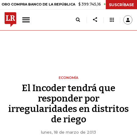
$ 399.745,16
+$ 2.295,71
+0,58%
MPRA BANCO DE LA REPÚBLICA
T
SUSCRÍBASE
ECONOMÍA
El Incoder tendrá que
responder por
irregularidades en distritos
de riego
lunes, 18 de marzo de 2013