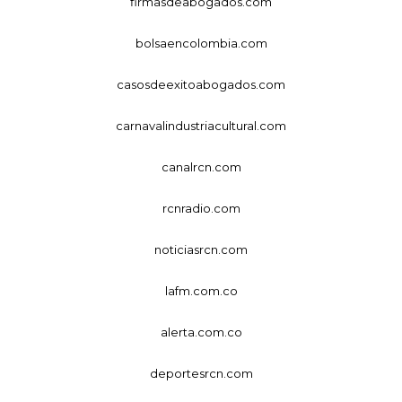
firmasdeabogados.com
bolsaencolombia.com
casosdeexitoabogados.com
carnavalindustriacultural.com
canalrcn.com
rcnradio.com
noticiasrcn.com
lafm.com.co
alerta.com.co
deportesrcn.com