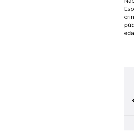
Nac
Esp
cri
púb
eda