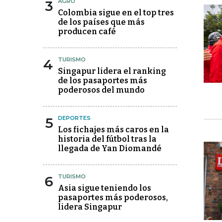
3
AGRO
Colombia sigue en el top tres
de los países que más
producen café
4
TURISMO
Singapur lidera el ranking
de los pasaportes más
poderosos del mundo
5
DEPORTES
Los fichajes más caros en la
historia del fútbol tras la
llegada de Yan Diomandé
6
TURISMO
Asia sigue teniendo los
pasaportes más poderosos,
lidera Singapur