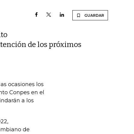
GUARDAR
nto
atención de los próximos
as ocasiones los
nto Conpes en el
indarán a los
022,
lombiano de