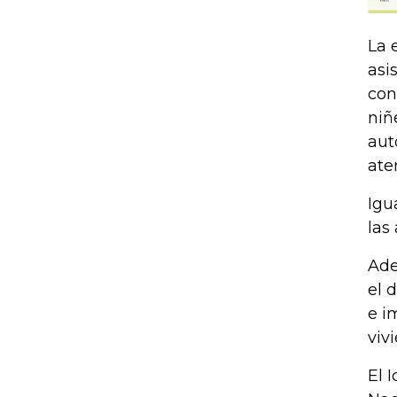
La 
asi
con
niñ
aut
ate
Igu
las
Ade
el 
e i
viv
El 