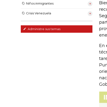
Bie
Niños inmigrantes
rec
Crisis Venezuela
Seg
par
pro
Administre sus temas
ene
En 
téc
tar
Pun
ori
nac
Gob