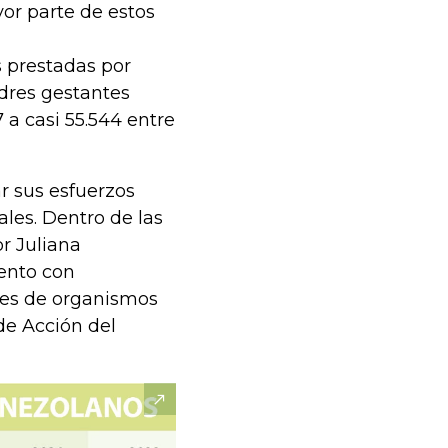
yor parte de estos
s prestadas por
adres gestantes
 a casi 55.544 entre
r sus esfuerzos
ales. Dentro de las
or Juliana
ento con
nes de organismos
 de Acción del