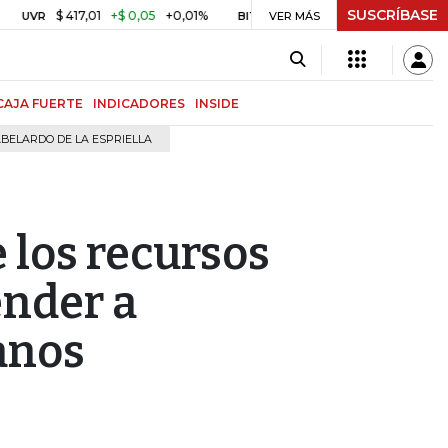
SUSCRÍBASE
$ 417,01
+$ 0,05
+0,01%
US$ 64.442,80
-US$ 525,60
-0,8
BITCOIN
VER MÁS
CAJA FUERTE
INDICADORES
INSIDE
BELARDO DE LA ESPRIELLA
e los recursos
ender a
anos