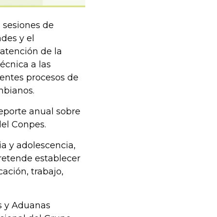
 sesiones de
ades y el
atención de la
écnica a las
rentes procesos de
mbianos.
reporte anual sobre
del Conpes.
a y adolescencia,
retende establecer
ación, trabajo,
os y Aduanas