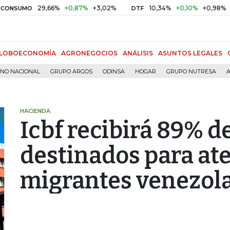
29,66%
+0,87%
+3,02%
10,34%
+0,10%
+0,98%
O
DTF
UVR
LOBOECONOMÍA
AGRONEGOCIOS
ANÁLISIS
ASUNTOS LEGALES
RNO NACIONAL
GRUPO ARGOS
ODINSA
HOGAR
GRUPO NUTRESA
A
HACIENDA
Icbf recibirá 89% d
destinados para at
migrantes venezol