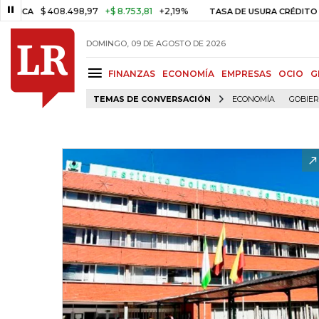
$ 408.498,97
+$ 8.753,81
+2,19%
TASA DE USURA CRÉDITO CONSUM
DOMINGO, 09 DE AGOSTO DE 2026
FINANZAS
ECONOMÍA
EMPRESAS
OCIO
G
TEMAS DE CONVERSACIÓN
ECONOMÍA
GOBIE