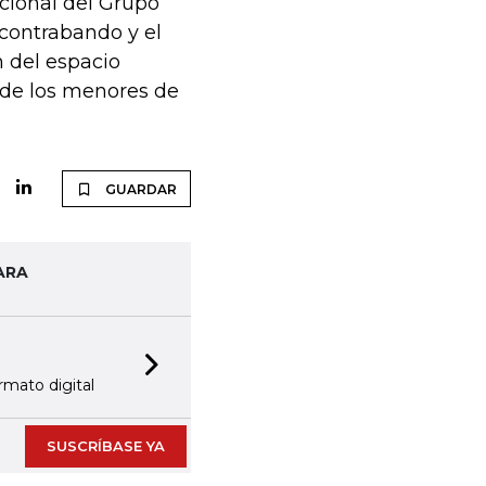
acional del Grupo
 contrabando y el
 del espacio
s de los menores de
GUARDAR
ARA
Next slide
rmato digital
SUSCRÍBASE YA