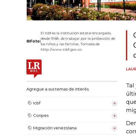
El Icbf es la institución estatal encargada,
desde 1968, de trabajar por la protección de
Foto:
los niños y las familias. Tomada de
http://www.icbf.gov.co
LAUR
Tal
Agregue a sus temas de interés
últ
que
Icbf
mig
Conpes
Den
Migración venezolana
cor