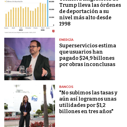
Trump lleva las órdenes
de deportación a su
nivel más alto desde
1998
ENERGÍA
Superservicios estima
que usuarios han
pagado $24,9 billones
por obras inconclusas
BANCOS
"No subimos las tasas y
aún así logramos unas
utilidades por $1,2
billones en tres años"