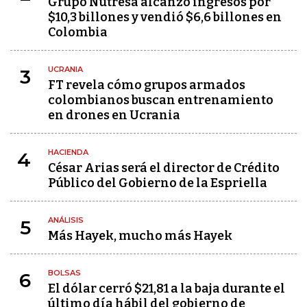
Grupo Nutresa alcanzó ingresos por
$10,3 billones y vendió $6,6 billones en
Colombia
UCRANIA
3
FT revela cómo grupos armados
colombianos buscan entrenamiento
en drones en Ucrania
HACIENDA
4
César Arias será el director de Crédito
Público del Gobierno de la Espriella
ANÁLISIS
5
Más Hayek, mucho más Hayek
BOLSAS
6
El dólar cerró $21,81 a la baja durante el
último día hábil del gobierno de