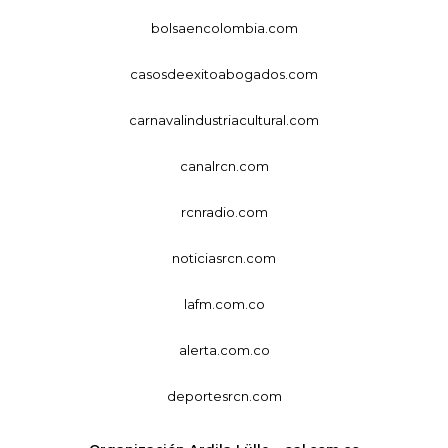
bolsaencolombia.com
casosdeexitoabogados.com
carnavalindustriacultural.com
canalrcn.com
rcnradio.com
noticiasrcn.com
lafm.com.co
alerta.com.co
deportesrcn.com