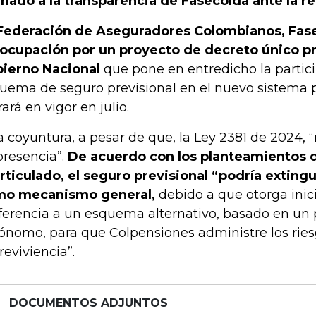
mado a la transparencia de Fasecolda ante la r
Federación de Aseguradores Colombianos, Fase
ocupación por un proyecto de decreto único pr
ierno Nacional
que pone en entredicho la partic
uema de seguro previsional en el nuevo sistema 
rará en vigor en julio.
a coyuntura, a pesar de que, la Ley 2381 de 2024, 
presencia”.
De acuerdo con los planteamientos 
articulado, el seguro previsional “podría extingu
o mecanismo general,
debido a que otorga ini
ferencia a un esquema alternativo, basado en un
ónomo, para que Colpensiones administre los ries
reviviencia”.
DOCUMENTOS ADJUNTOS