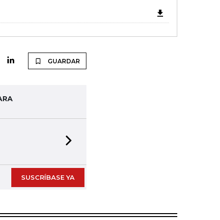
GUARDAR
ARA
Next slide
SUSCRÍBASE YA