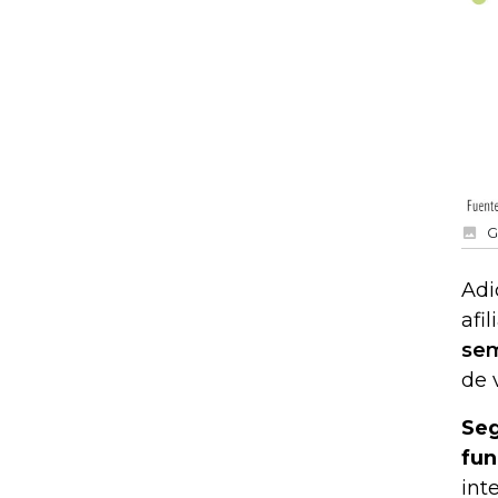
G
Adi
afil
sem
de 
Seg
fun
int