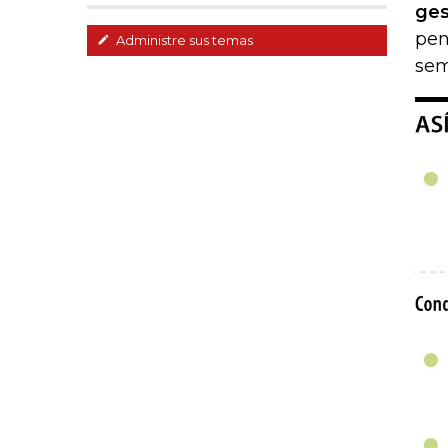
ges
pen
Administre sus temas
sem