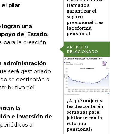
el pilar
llamado a
garantizar el
seguro
previsional tras
 logran una
la reforma
pensional
apoyo del Estado.
a para la creación
ARTÍCULO
RELACIONADO
la administración
que será gestionado
ndo se destinarán a
ntributivo del
¿A qué mujeres
les descontarán
ntran la
semanas para
ción e inversión de
jubilarse con la
reforma
periódicos al
pensional?