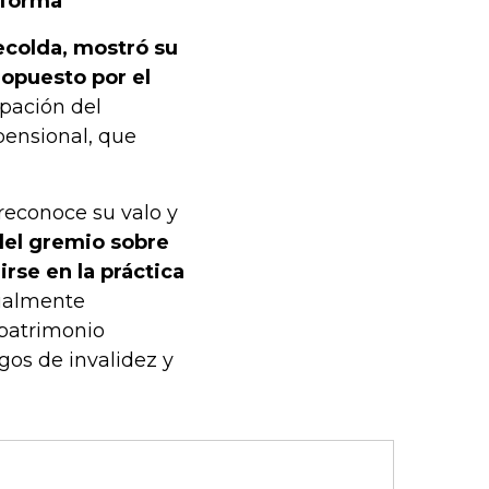
eforma
colda, mostró su
opuesto por el
ipación del
pensional, que
“reconoce su valo y
del gremio sobre
irse en la práctica
cialmente
 patrimonio
gos de invalidez y