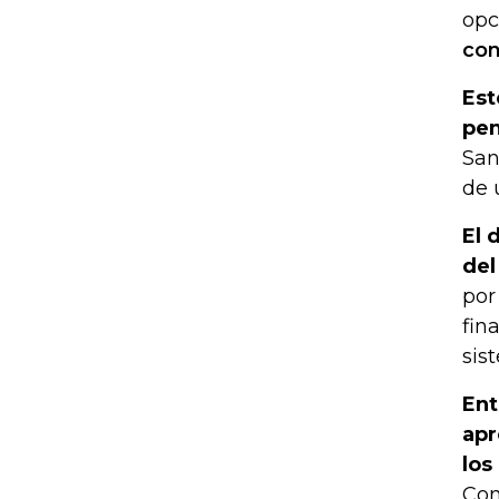
opc
con
Est
pen
San
de 
El 
del
por
fin
sis
Ent
apr
los
Con