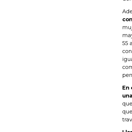
Ad
con
muj
may
55 
con
igu
com
pen
En 
una
que
que
tra