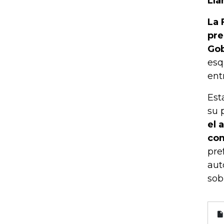
Lla
La 
pre
Gob
esq
ent
Est
su 
el 
com
pre
aut
sob