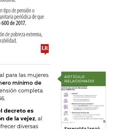
l para las mujeres
ARTÍCULO
RELACIONADO
úmero mínimo de
pensión completa
6.
el decreto es
n de la vejez
, al
frecer diversas
Fasecolda lanzó