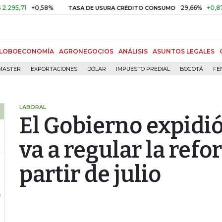
1
+0,58%
29,66%
+0,87%
+3,
TASA DE USURA CRÉDITO CONSUMO
LOBOECONOMÍA
AGRONEGOCIOS
ANÁLISIS
ASUNTOS LEGALES
MASTER
EXPORTACIONES
DÓLAR
IMPUESTO PREDIAL
BOGOTÁ
FE
LABORAL
El Gobierno expidió
va a regular la ref
partir de julio