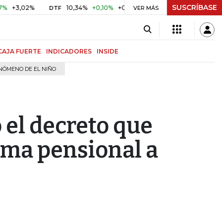
SUSCRÍBASE
02%
10,34%
+0,10%
+0,98%
$ 416,81
+$ 0,05
+0,01%
DTF
UVR
VER MÁS
CAJA FUERTE
INDICADORES
INSIDE
NÓMENO DE EL NIÑO
 el decreto que
orma pensional a