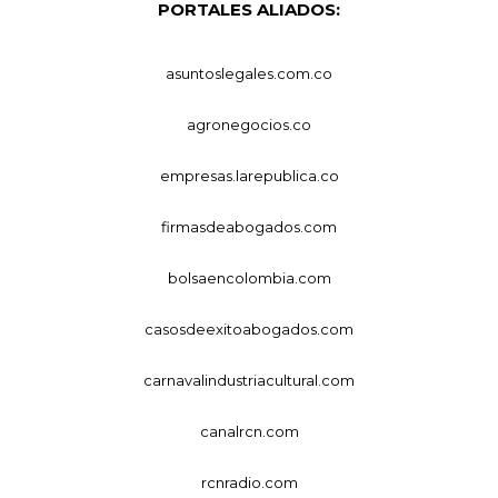
PORTALES ALIADOS:
asuntoslegales.com.co
agronegocios.co
empresas.larepublica.co
firmasdeabogados.com
bolsaencolombia.com
casosdeexitoabogados.com
carnavalindustriacultural.com
canalrcn.com
rcnradio.com