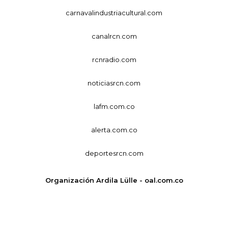
carnavalindustriacultural.com
canalrcn.com
rcnradio.com
noticiasrcn.com
lafm.com.co
alerta.com.co
deportesrcn.com
Organización Ardila Lülle - oal.com.co