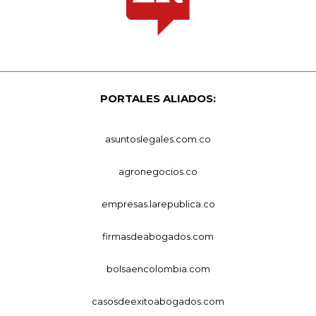
PORTALES ALIADOS:
asuntoslegales.com.co
agronegocios.co
empresas.larepublica.co
firmasdeabogados.com
bolsaencolombia.com
casosdeexitoabogados.com