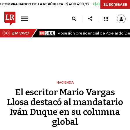
$ 408.498,97
+$ 8.753,81
+2,19%
BANCO DE LA REPÚBLICA
TASA D
SUSCRÍBASE
EN VIVO
Posesión presidencial de Abelardo De 
HACIENDA
El escritor Mario Vargas
Llosa destacó al mandatario
Iván Duque en su columna
global