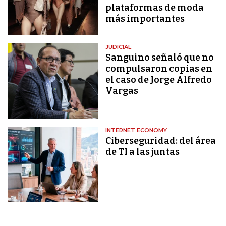
plataformas de moda
más importantes
JUDICIAL
Sanguino señaló que no
compulsaron copias en
el caso de Jorge Alfredo
Vargas
INTERNET ECONOMY
Ciberseguridad: del área
de TI a las juntas