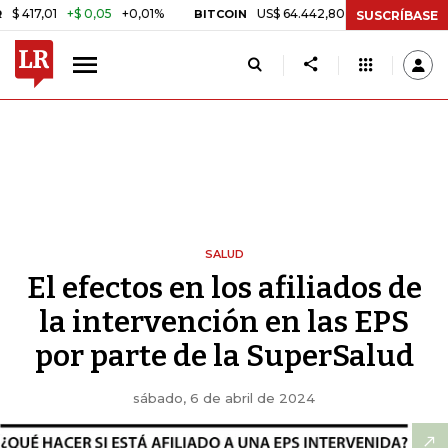
1
+$ 0,05
+0,01%
US$ 64.442,80
-US$ 525,60
-0,81%
BITCOIN
SUSCRÍBASE
SALUD
El efectos en los afiliados de
la intervención en las EPS
por parte de la SuperSalud
sábado, 6 de abril de 2024