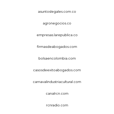
asuntoslegales.com.co
agronegocios.co
empresas.larepublica.co
firmasdeabogados.com
bolsaencolombia.com
casosdeexitoabogados.com
carnavalindustriacultural.com
canalrcn.com
rcnradio.com