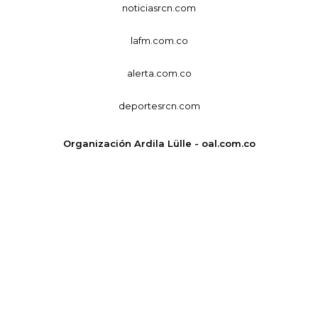
noticiasrcn.com
lafm.com.co
alerta.com.co
deportesrcn.com
Organización Ardila Lülle - oal.com.co