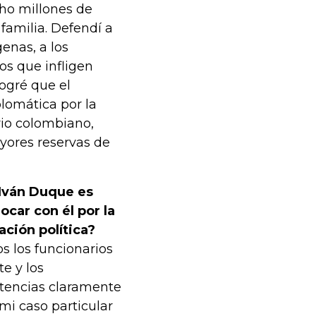
cho millones de
amilia. Defendí a
genas, a los
ros que infligen
ogré que el
plomática por la
rio colombiano,
ayores reservas de
Iván Duque es
ocar con él por la
iación política?
s los funcionarios
te y los
tencias claramente
mi caso particular