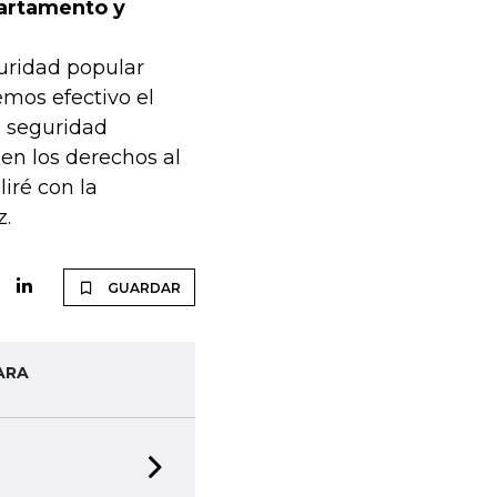
partamento y
uridad popular
emos efectivo el
: seguridad
 en los derechos al
liré con la
z.
GUARDAR
ARA
Next slide