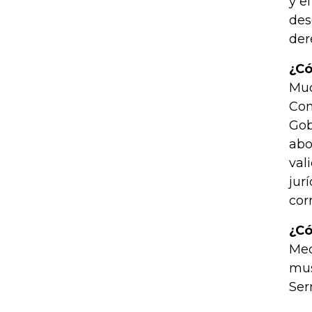
y e
des
der
¿Có
Muc
Con
Gob
abo
val
jur
cor
¿Có
Med
mus
Serr