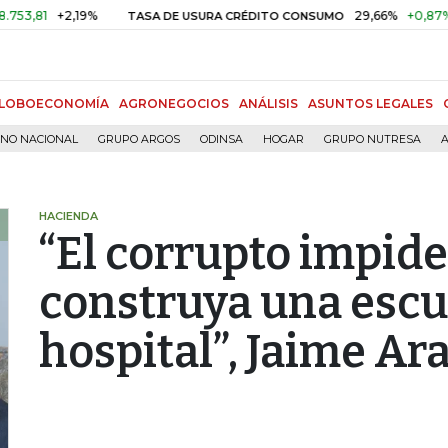
+2,19%
29,66%
+0,87%
+3,02
TASA DE USURA CRÉDITO CONSUMO
LOBOECONOMÍA
AGRONEGOCIOS
ANÁLISIS
ASUNTOS LEGALES
RNO NACIONAL
GRUPO ARGOS
ODINSA
HOGAR
GRUPO NUTRESA
A
HACIENDA
“El corrupto impide
construya una escu
hospital”, Jaime Ar