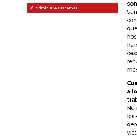
son
Administre sus temas
Son
con
que
hos
han
ces
rec
más
Cua
a l
tra
No 
los
der
víct