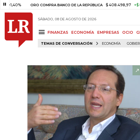
0%
$ 408.498,97
+$ 8.753,81
ORO COMPRA BANCO DE LA REPÚBLICA
SÁBADO, 08 DE AGOSTO DE 2026
FINANZAS
ECONOMÍA
EMPRESAS
OCIO
G
TEMAS DE CONVERSACIÓN
ECONOMÍA
GOBIE