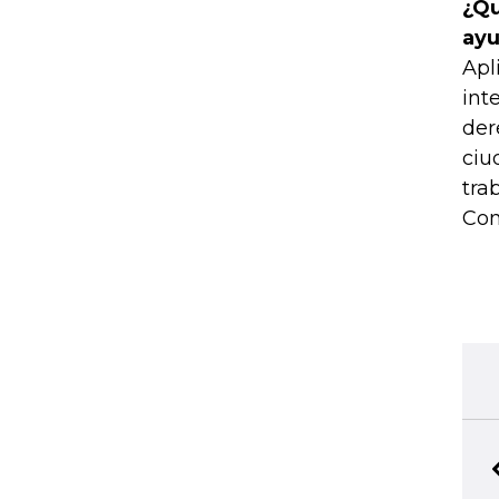
¿Qu
ayu
Apl
int
der
ciu
tra
Con