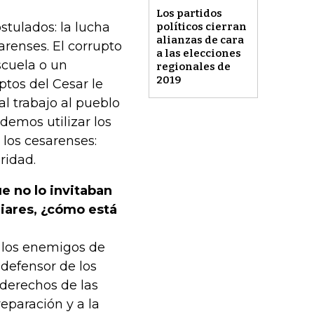
Los partidos
tulados: la lucha
políticos cierran
alianzas de cara
arenses. El corrupto
a las elecciones
scuela o un
regionales de
2019
uptos del Cesar le
al trabajo al pueblo
demos utilizar los
 los cesarenses:
ridad.
e no lo invitaban
liares, ¿cómo está
 los enemigos de
defensor de los
derechos de las
 reparación y a la