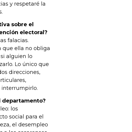
as y respetaré la
s.
iva sobre el
ención electoral?
as falacias.
n que ella no obliga
si alguien lo
zarlo. Lo único que
dos direcciones,
ticulares,
 interrumpirlo.
el departamento?
eo: los
o social para el
breza, el desempleo