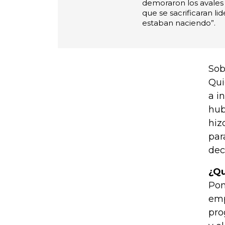
demoraron los avales 
que se sacrificaran li
estaban naciendo”.
Sob
Qui
a i
hub
hiz
par
dec
¿Qu
Pon
emp
pro