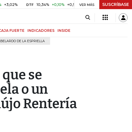
SUSCRÍBASE
%
10,34%
+0,10%
+0,98%
$ 416,96
+$ 0,05
+0,01%
DTF
UVR
VER MÁS
CAJA FUERTE
INDICADORES
INSIDE
BELARDO DE LA ESPRIELLA
 que se
ela o un
aújo Rentería