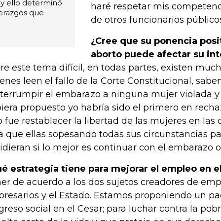
y ello determinó
haré respetar mis competenci
derazgos que
de otros funcionarios público
¿Cree que su ponencia posit
aborto puede afectar su int
re este tema difícil, en todas partes, existen much
enes leen el fallo de la Corte Constitucional, sabe
nterrumpir el embarazo a ninguna mujer violada y 
iera propuesto yo habría sido el primero en recha
o fue restablecer la libertad de las mujeres en las 
a que ellas sopesando todas sus circunstancias par
idieran si lo mejor es continuar con el embarazo o
é estrategia tiene para mejorar el empleo en 
er de acuerdo a los dos sujetos creadores de empl
resarios y el Estado. Estamos proponiendo un pact
greso social en el Cesar; para luchar contra la po