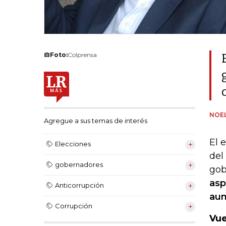
Foto:
Colprensa
NOEL
Agregue a sus temas de interés
El 
Elecciones
del
gobernadores
gob
asp
Anticorrupción
aum
Corrupción
Vue