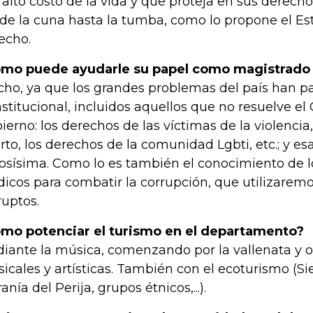
l alto costo de la vida y que proteja en sus derech
de la cuna hasta la tumba, como lo propone el Es
echo.
mo puede ayudarle su papel como magistrado s
ho, ya que los grandes problemas del país han pa
stitucional, incluidos aquellos que no resuelve el
ierno: los derechos de las víctimas de la violencia, 
rto, los derechos de la comunidad Lgbti, etc.; y es
iosísima. Como lo es también el conocimiento de
ídicos para combatir la corrupción, que utilizaremo
ruptos.
mo potenciar el turismo en el departamento?
iante la música, comenzando por la vallenata y o
icales y artísticas. También con el ecoturismo (Si
anía del Perija, grupos étnicos,...).