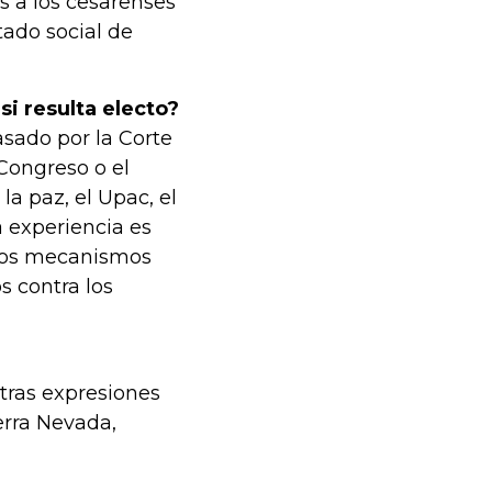
os a los cesarenses
tado social de
i resulta electo?
sado por la Corte
 Congreso o el
la paz, el Upac, el
a experiencia es
 los mecanismos
s contra los
tras expresiones
erra Nevada,