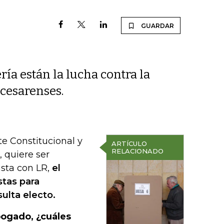
GUARDAR
ía están la lucha contra la
 cesarenses.
te Constitucional y
ARTÍCULO
RELACIONADO
, quiere ser
sta con LR,
el
stas para
ulta electo.
bogado, ¿cuáles