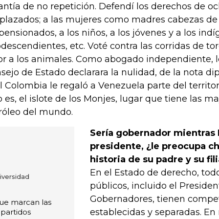
antía de no repetición. Defendí los derechos de o
plazados; a las mujeres como madres cabezas de f
 pensionados, a los niños, a los jóvenes y a los indí
odescendientes, etc. Voté contra las corridas de to
or a los animales. Como abogado independiente, l
sejo de Estado declarara la nulidad, de la nota di
l Colombia le regaló a Venezuela parte del territo
o es, el islote de los Monjes, lugar que tiene las m
róleo del mundo.
Sería gobernador mientras 
presidente, ¿le preocupa ch
historia de su padre y su fil
En el Estado de derecho, todo
niversidad
públicos, incluido el Presiden
Gobernadores, tienen compe
que marcan las
establecidas y separadas. En 
 partidos