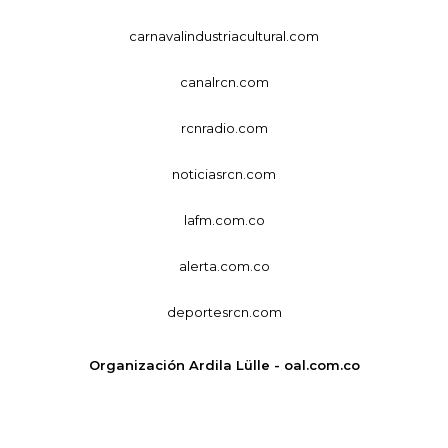
carnavalindustriacultural.com
canalrcn.com
rcnradio.com
noticiasrcn.com
lafm.com.co
alerta.com.co
deportesrcn.com
Organización Ardila Lülle - oal.com.co