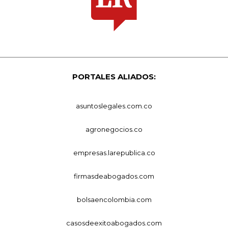
PORTALES ALIADOS:
asuntoslegales.com.co
agronegocios.co
empresas.larepublica.co
firmasdeabogados.com
bolsaencolombia.com
casosdeexitoabogados.com