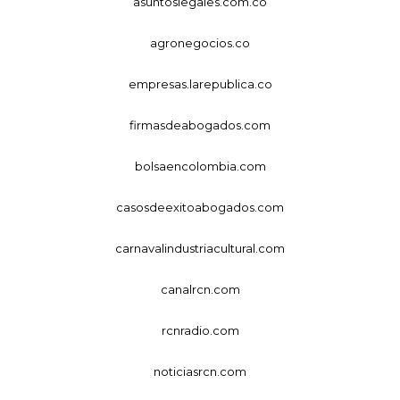
asuntoslegales.com.co
agronegocios.co
empresas.larepublica.co
firmasdeabogados.com
bolsaencolombia.com
casosdeexitoabogados.com
carnavalindustriacultural.com
canalrcn.com
rcnradio.com
noticiasrcn.com