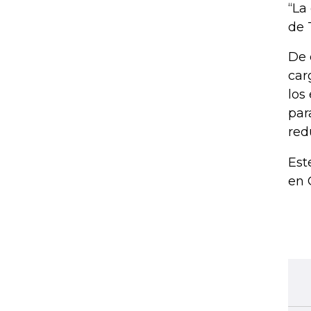
“La
de 
De 
car
los
par
red
Est
en 