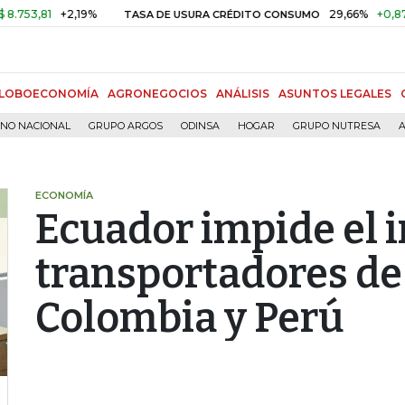
,81
+2,19%
29,66%
+0,87%
+3
TASA DE USURA CRÉDITO CONSUMO
LOBOECONOMÍA
AGRONEGOCIOS
ANÁLISIS
ASUNTOS LEGALES
RNO NACIONAL
GRUPO ARGOS
ODINSA
HOGAR
GRUPO NUTRESA
A
ECONOMÍA
Ecuador impide el 
transportadores de
Colombia y Perú