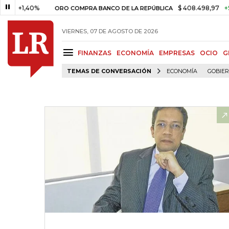
1,40%
$ 408.498,97
+$ 8.753
ORO COMPRA BANCO DE LA REPÚBLICA
VIERNES, 07 DE AGOSTO DE 2026
FINANZAS
ECONOMÍA
EMPRESAS
OCIO
G
TEMAS DE CONVERSACIÓN
ECONOMÍA
GOBIE