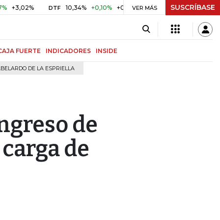
SUSCRÍBASE
,02%
10,34%
+0,10%
+0,98%
$ 416,91
+$ 0,05
+0,01
DTF
VER MÁS
UVR
CAJA FUERTE
INDICADORES
INSIDE
BELARDO DE LA ESPRIELLA
ingreso de
 carga de