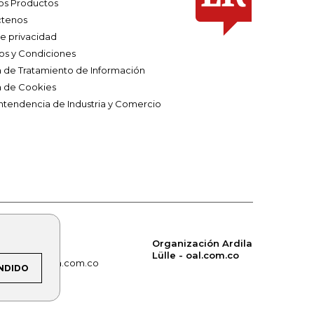
os Productos
tenos
de privacidad
os y Condiciones
ca de Tratamiento de Información
a de Cookies
ntendencia de Industria y Comercio
Organización Ardila
Lülle - oal.com.co
om.co
alerta.com.co
NDIDO