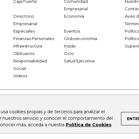
Caja Fuerte
Comunidad
Nuestr
Empresarial
Contác
Directorio
Economía
Aviso 
Empresarial
Términ
Especiales
Eventos
Políti
Finanzas Personales
Globoeconomía
Polític
Infraestructura
Inside
Superi
Obituarios
Ocio
Responsabilidad
Salud Ejecutiva
Social
Videos
.larepublica.co
firmasdeabogados.com
bolsaencolombia.com
 usa cookies propias y de terceros para analizar el
al.com
canalrcn.com
rcnradio.com
noticiasrcn.com
lafm.c
ar nuestros servicio y conocer el comportamiento del
ENTE
 conocer más, acceda a nuestra
Política de Cookies
.