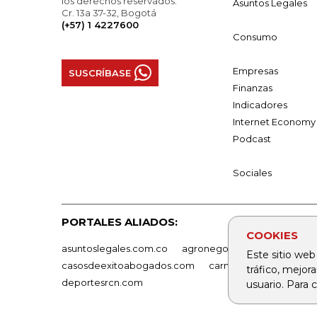
los derechos reservados.
Asuntos Legales
Cr. 13a 37-32, Bogotá
(+57) 1 4227600
Consumo
Empresas
SUSCRÍBASE
Finanzas
Indicadores
Internet Economy
Podcast
Sociales
PORTALES ALIADOS:
COOKIES
asuntoslegales.com.co
agronegocios.co
empresas
Este sitio web
casosdeexitoabogados.com
carnavalindustriacultur
tráfico, mejor
deportesrcn.com
usuario. Para