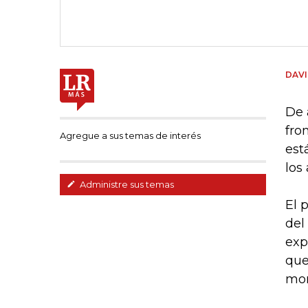
DAVI
De 
fro
Agregue a sus temas de interés
est
los
Administre sus temas
El 
del
exp
que
mo