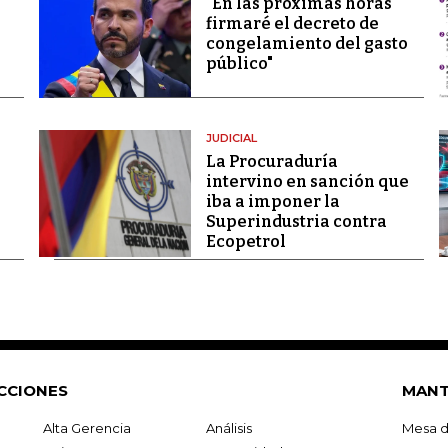
"En las próximas horas
firmaré el decreto de
congelamiento del gasto
público"
JUDICIAL
La Procuraduría
intervino en sanción que
iba a imponer la
Superindustria contra
Ecopetrol
CCIONES
MANT
Alta Gerencia
Análisis
Mesa d