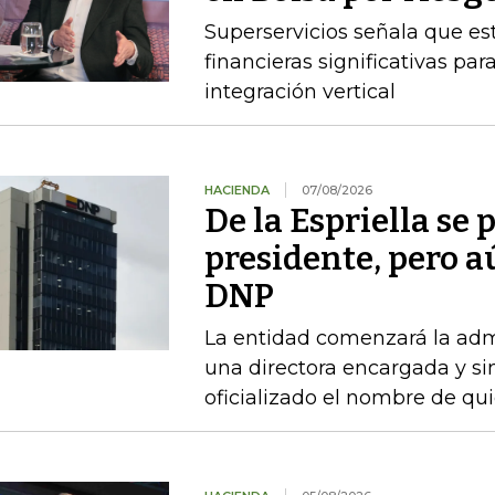
Superservicios señala que e
financieras significativas p
integración vertical
HACIENDA
07/08/2026
De la Espriella se
presidente, pero a
DNP
La entidad comenzará la admi
una directora encargada y si
oficializado el nombre de qu