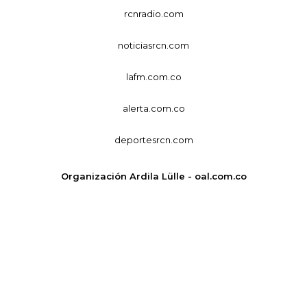
rcnradio.com
noticiasrcn.com
lafm.com.co
alerta.com.co
deportesrcn.com
Organización Ardila Lülle - oal.com.co