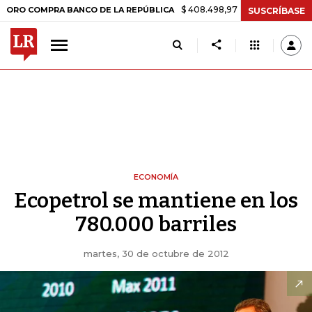
$ 408.498,97
+$ 8.753,81
+2,19%
MPRA BANCO DE LA REPÚBLICA
T
SUSCRÍBASE
ECONOMÍA
Ecopetrol se mantiene en los
780.000 barriles
martes, 30 de octubre de 2012