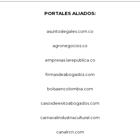
PORTALES ALIADOS:
asuntoslegales.com.co
agronegocios.co
empresas.larepublica.co
firmasdeabogados.com
bolsaencolombia.com
casosdeexitoabogados.com
carnavalindustriacultural.com
canalrcn.com