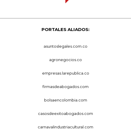
PORTALES ALIADOS:
asuntoslegales.com.co
agronegocios.co
empresas.larepublica.co
firmasdeabogados.com
bolsaencolombia.com
casosdeexitoabogados.com
carnavalindustriacultural.com