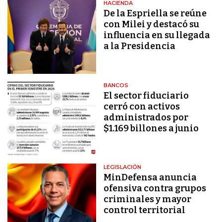
HACIENDA
De la Espriella se reúne
con Milei y destacó su
influencia en su llegada
a la Presidencia
BANCOS
El sector fiduciario
cerró con activos
administrados por
$1.169 billones a junio
LEGISLACIÓN
MinDefensa anuncia
ofensiva contra grupos
criminales y mayor
control territorial