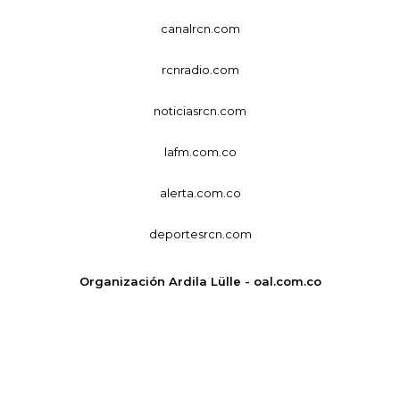
canalrcn.com
rcnradio.com
noticiasrcn.com
lafm.com.co
alerta.com.co
deportesrcn.com
Organización Ardila Lülle - oal.com.co