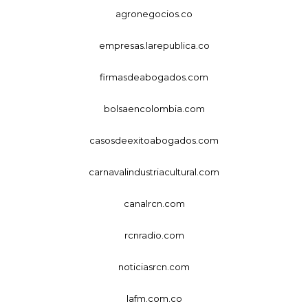
agronegocios.co
empresas.larepublica.co
firmasdeabogados.com
bolsaencolombia.com
casosdeexitoabogados.com
carnavalindustriacultural.com
canalrcn.com
rcnradio.com
noticiasrcn.com
lafm.com.co