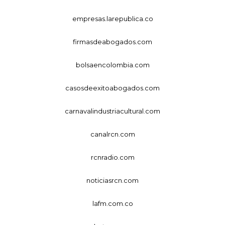
empresas.larepublica.co
firmasdeabogados.com
bolsaencolombia.com
casosdeexitoabogados.com
carnavalindustriacultural.com
canalrcn.com
rcnradio.com
noticiasrcn.com
lafm.com.co