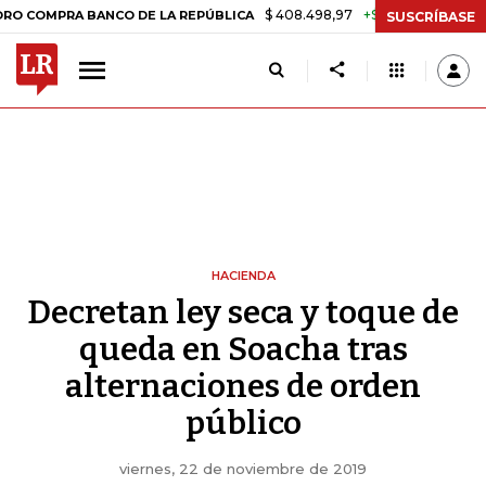
$ 408.498,97
+$ 8.753,81
+2,19%
MPRA BANCO DE LA REPÚBLICA
T
SUSCRÍBASE
HACIENDA
Decretan ley seca y toque de
queda en Soacha tras
alternaciones de orden
público
viernes, 22 de noviembre de 2019