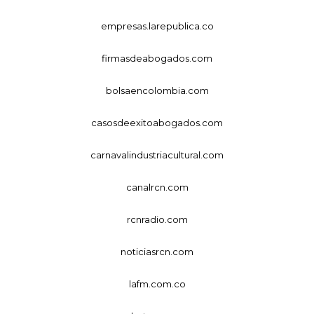
empresas.larepublica.co
firmasdeabogados.com
bolsaencolombia.com
casosdeexitoabogados.com
carnavalindustriacultural.com
canalrcn.com
rcnradio.com
noticiasrcn.com
lafm.com.co