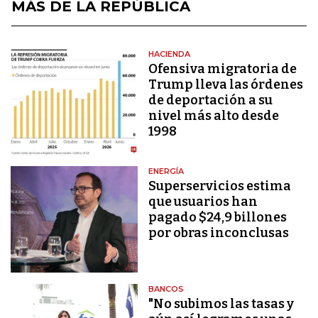
MÁS DE LA REPÚBLICA
HACIENDA
Ofensiva migratoria de
Trump lleva las órdenes
de deportación a su
nivel más alto desde
1998
ENERGÍA
Superservicios estima
que usuarios han
pagado $24,9 billones
por obras inconclusas
BANCOS
"No subimos las tasas y