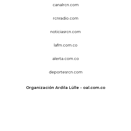
canalrcn.com
rcnradio.com
noticiasrcn.com
lafm.com.co
alerta.com.co
deportesrcn.com
Organización Ardila Lülle - oal.com.co