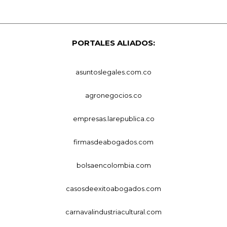
PORTALES ALIADOS:
asuntoslegales.com.co
agronegocios.co
empresas.larepublica.co
firmasdeabogados.com
bolsaencolombia.com
casosdeexitoabogados.com
carnavalindustriacultural.com