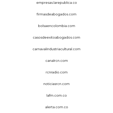
empresas.larepublica.co
firmasdeabogados.com
bolsaencolombia.com
casosdeexitoabogados.com
carnavalindustriacultural.com
canalrcn.com
rcnradio.com
noticiasrcn.com
lafm.com.co
alerta.com.co