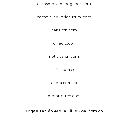
casosdeexitoabogados.com
carnavalindustriacultural.com
canalrcn.com
rcnradio.com
noticiasrcn.com
lafm.com.co
alerta.com.co
deportesrcn.com
Organización Ardila Lülle - oal.com.co