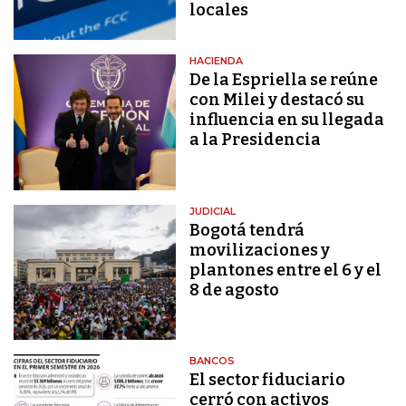
locales
HACIENDA
De la Espriella se reúne
con Milei y destacó su
influencia en su llegada
a la Presidencia
JUDICIAL
Bogotá tendrá
movilizaciones y
plantones entre el 6 y el
8 de agosto
BANCOS
El sector fiduciario
cerró con activos