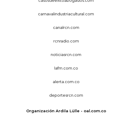
casosdeexitoabogados.com
carnavalindustriacultural.com
canalrcn.com
rcnradio.com
noticiasrcn.com
lafm.com.co
alerta.com.co
deportesrcn.com
Organización Ardila Lülle - oal.com.co