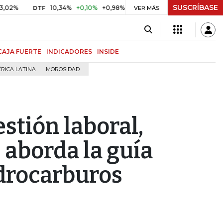
SUSCRÍBASE
%
10,34%
+0,10%
+0,98%
$ 416,86
+$ 0,05
+0,01%
DTF
UVR
VER MÁS
CAJA FUERTE
INDICADORES
INSIDE
RICA LATINA
MOROSIDAD
estión laboral,
 aborda la guía
idrocarburos