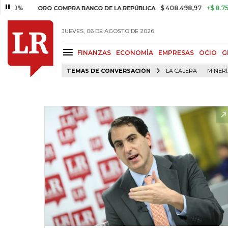
0%
$ 408.498,97
+$ 8.753,81
ORO COMPRA BANCO DE LA REPÚBLICA
JUEVES, 06 DE AGOSTO DE 2026
FINANZAS
ECONOMÍA
EMPRESAS
OCIO
G
TEMAS DE CONVERSACIÓN
LA CALERA
MINER