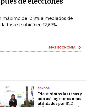
pués de elecciones
n máximo de 13,9% a mediados de
 la tasa se ubicó en 12,67%
MÁS ECONOMÍA
BANCOS
"No subimos las tasas y
aún así logramos unas
utilidades por $1,2