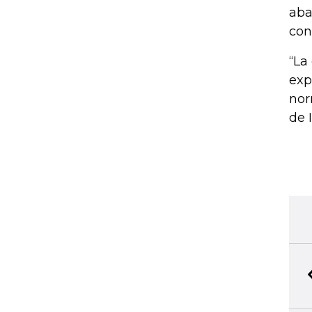
aba
conf
“La
exp
nor
de 