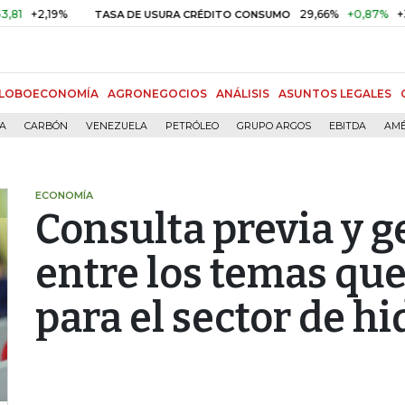
+2,19%
29,66%
+0,87%
+3,02
TASA DE USURA CRÉDITO CONSUMO
LOBOECONOMÍA
AGRONEGOCIOS
ANÁLISIS
ASUNTOS LEGALES
ÍA
CARBÓN
VENEZUELA
PETRÓLEO
GRUPO ARGOS
EBITDA
AMÉ
ECONOMÍA
Consulta previa y g
entre los temas que
para el sector de h