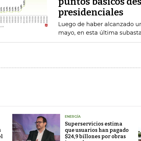
puntos básicos des
presidenciales
Luego de haber alcanzado u
mayo, en esta última subasta
ENERGÍA
Superservicios estima
s
que usuarios han pagado
el
$24,9 billones por obras