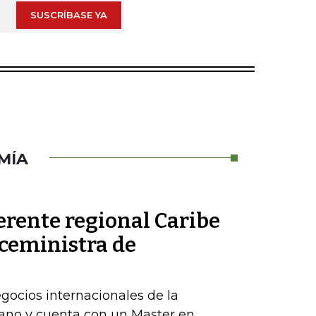
SUSCRÍBASE YA
MÍA
erente regional Caribe
iceministra de
egocios internacionales de la
ano y cuenta con un Master en