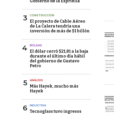
Gobierno de la Espriella
3
CONSTRUCCIÓN
El proyecto de Cable Aéreo
de La Calera tendría una
inversión de más de $1 billón
4
BOLSAS
El dólar cerró $21,81 a la baja
durante el último día hábil
del gobierno de Gustavo
Petro
5
ANÁLISIS
Más Hayek, mucho más
Hayek
6
INDUSTRIA
Tecnoglass tuvo ingresos