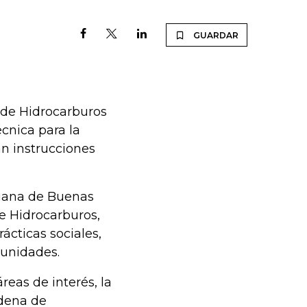
GUARDAR
l de Hidrocarburos
cnica para la
an instrucciones
iana de Buenas
de Hidrocarburos,
ácticas sociales,
munidades.
reas de interés, la
adena de