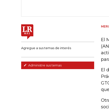
MER
El 
(AN
Agregue a sus temas de interés
act
par
Administre sus temas
El 
Prá
GTC
que
Otr
soc