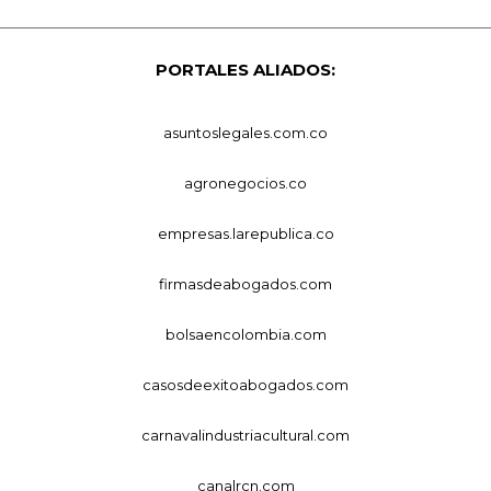
PORTALES ALIADOS:
asuntoslegales.com.co
agronegocios.co
empresas.larepublica.co
firmasdeabogados.com
bolsaencolombia.com
casosdeexitoabogados.com
carnavalindustriacultural.com
canalrcn.com