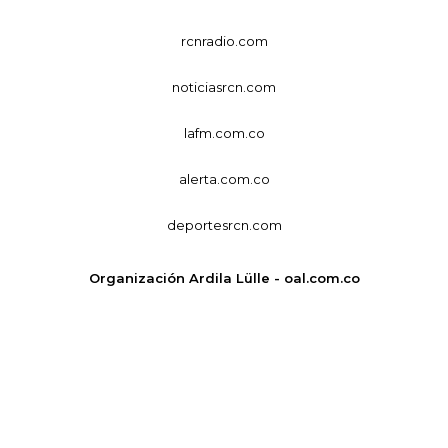
rcnradio.com
noticiasrcn.com
lafm.com.co
alerta.com.co
deportesrcn.com
Organización Ardila Lülle - oal.com.co