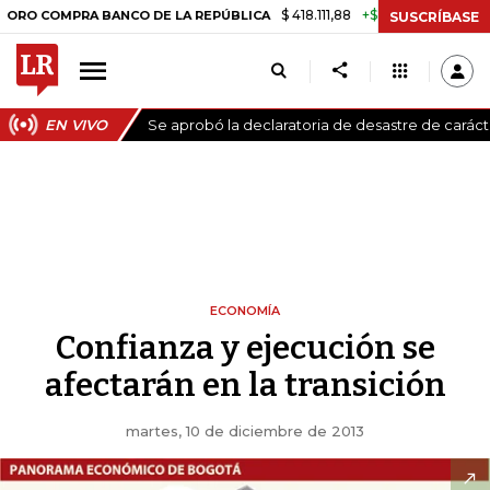
$ 418.111,88
+$ 9.612,91
+2,35%
PRA BANCO DE LA REPÚBLICA
TASA
SUSCRÍBASE
EN VIVO
Se aprobó la declaratoria de desastre de carác
ECONOMÍA
Confianza y ejecución se
afectarán en la transición
martes, 10 de diciembre de 2013