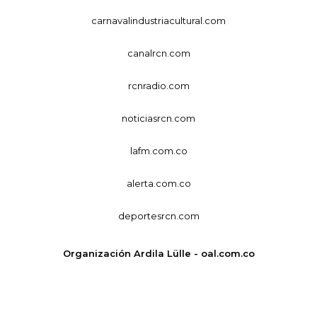
carnavalindustriacultural.com
canalrcn.com
rcnradio.com
noticiasrcn.com
lafm.com.co
alerta.com.co
deportesrcn.com
Organización Ardila Lülle - oal.com.co