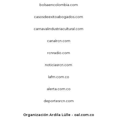
bolsaencolombia.com
casosdeexitoabogados.com
carnavalindustriacultural.com
canalrcn.com
rcnradio.com
noticiasrcn.com
lafm.com.co
alerta.com.co
deportesrcn.com
Organización Ardila Lülle - oal.com.co