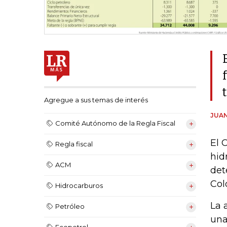
Agregue a sus temas de interés
JUAN
Comité Autónomo de la Regla Fiscal
El 
Regla fiscal
hid
ACM
det
Col
Hidrocarburos
La 
Petróleo
una