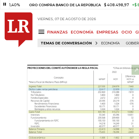
0%
$ 408.498,97
+$ 8.753,81
ORO COMPRA BANCO DE LA REPÚBLICA
VIERNES, 07 DE AGOSTO DE 2026
FINANZAS
ECONOMÍA
EMPRESAS
OCIO
G
TEMAS DE CONVERSACIÓN
ECONOMÍA
GOBIE