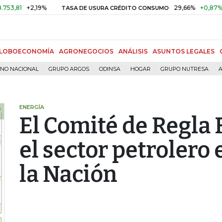
+2,19%
29,66%
+0,87%
+3,02
TASA DE USURA CRÉDITO CONSUMO
LOBOECONOMÍA
AGRONEGOCIOS
ANÁLISIS
ASUNTOS LEGALES
RNO NACIONAL
GRUPO ARGOS
ODINSA
HOGAR
GRUPO NUTRESA
A
ENERGÍA
El Comité de Regla 
el sector petrolero
la Nación