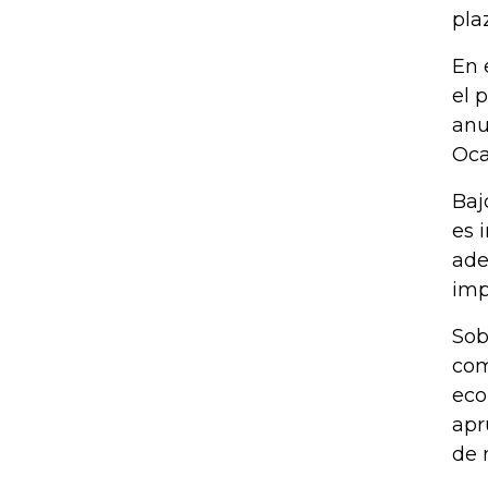
plaz
En 
el 
anu
Oc
Baj
es 
ade
imp
Sob
com
eco
apr
de 