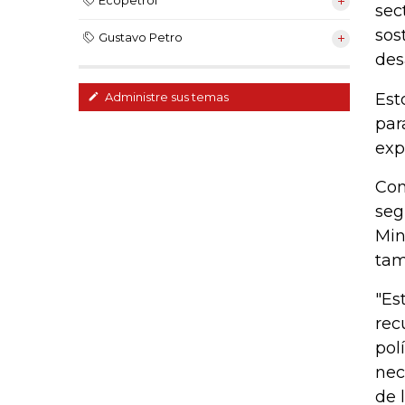
Ecopetrol
sec
sos
Gustavo Petro
des
Est
Administre sus temas
par
exp
Com
seg
Min
tam
"Es
rec
pol
nec
de 