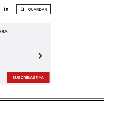
GUARDAR
ARA
Next slide
SUSCRÍBASE YA