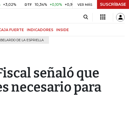
SUSCRÍBASE
%
10,34%
+0,10%
+0,98%
$ 416,91
+$ 0,05
+0,01%
DTF
UVR
VER MÁS
CAJA FUERTE
INDICADORES
INSIDE
BELARDO DE LA ESPRIELLA
Fiscal señaló que
 es necesario para