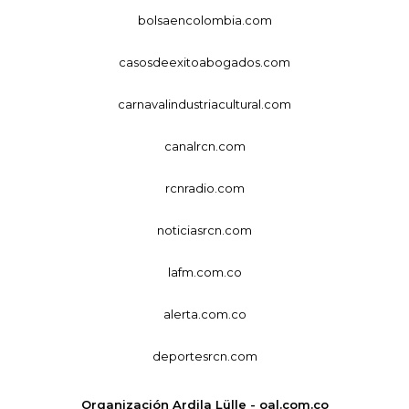
bolsaencolombia.com
casosdeexitoabogados.com
carnavalindustriacultural.com
canalrcn.com
rcnradio.com
noticiasrcn.com
lafm.com.co
alerta.com.co
deportesrcn.com
Organización Ardila Lülle - oal.com.co