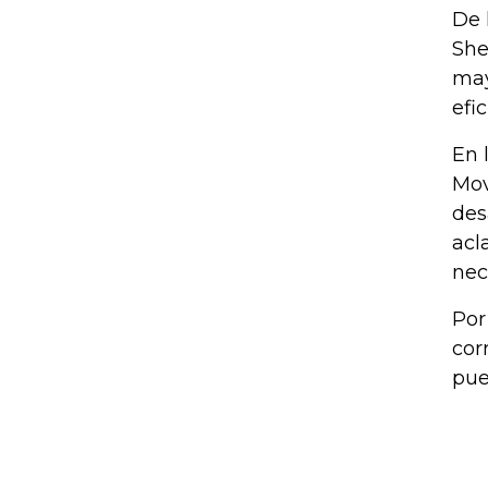
De 
She
may
efi
En 
Mov
des
acl
nec
Por
cor
pue