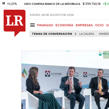
01%
$ 399.745,16
+$ 2.295,71
ORO COMPRA BANCO DE LA REPÚBLICA
JUEVES, 06 DE AGOSTO DE 2026
FINANZAS
ECONOMÍA
EMPRESAS
OCIO
G
TEMAS DE CONVERSACIÓN
LA CALERA
MINER