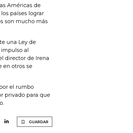
 las Américas de
los países lograr
sos son mucho más
nte una Ley de
 impulso al
el director de Irena
 en otros se
 por el rumbo
or privado para que
o.
GUARDAR