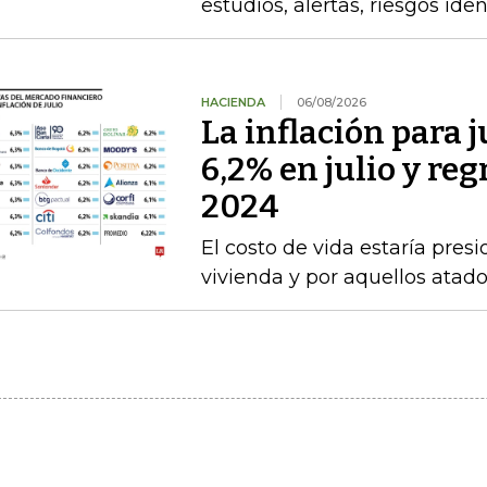
estudios, alertas, riesgos ide
HACIENDA
06/08/2026
La inflación para j
6,2% en julio y re
2024
El costo de vida estaría pre
vivienda y por aquellos atad