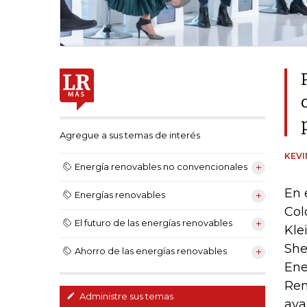
Agregue a sus temas de interés
KEV
Energía renovables no convencionales
En 
Energías renovables
Col
El futuro de las energías renovables
Kle
She
Ahorro de las energías renovables
Ene
Ren
Administre sus temas
ava