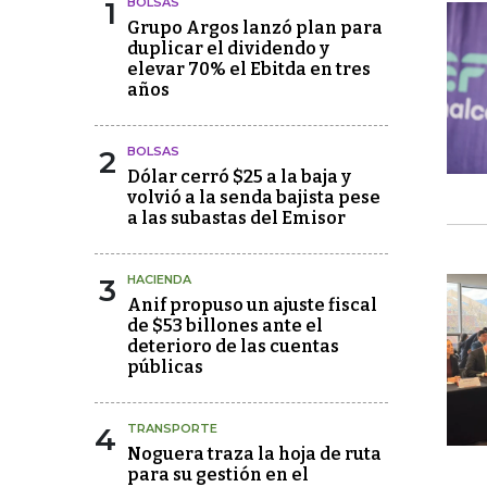
1
BOLSAS
Grupo Argos lanzó plan para
duplicar el dividendo y
elevar 70% el Ebitda en tres
años
2
BOLSAS
Dólar cerró $25 a la baja y
volvió a la senda bajista pese
a las subastas del Emisor
3
HACIENDA
Anif propuso un ajuste fiscal
de $53 billones ante el
deterioro de las cuentas
públicas
4
TRANSPORTE
Noguera traza la hoja de ruta
para su gestión en el