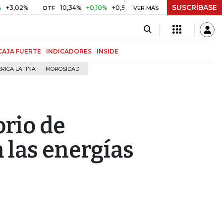
SUSCRÍBASE
%
10,34%
+0,10%
+0,98%
$ 416,86
+$ 0,05
+0,01%
DTF
UVR
VER MÁS
CAJA FUERTE
INDICADORES
INSIDE
RICA LATINA
MOROSIDAD
orio de
 las energías