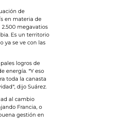
tuación de
ís en materia de
 a 2.500 megavatios
a. Es un territorio
o ya se ve con las
ipales logros de
de energía. "Y eso
ra toda la canasta
dad", dijo Suárez.
dad al cambio
jando Francia, o
 buena gestión en