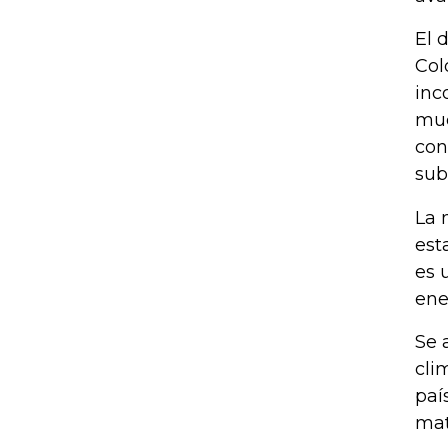
El 
Col
inc
mue
con
sub
La 
est
es 
ene
Se 
cli
paí
mat