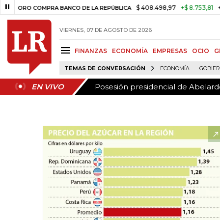
Posesión presidencial de Abelardo
EN VIVO
$ 408.498,97
+$ 8.753,81
+2,19%
RO COMPRA BANCO DE LA REPÚBLICA
VIERNES, 07 DE AGOSTO DE 2026
FINANZAS
ECONOMÍA
EMPRESAS
OCIO
G
TEMAS DE CONVERSACIÓN
ECONOMÍA
GOBIE
Posesión presidencial de Abelardo
EN VIVO