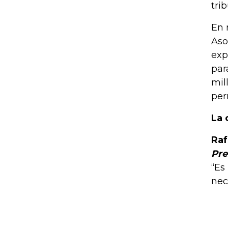
tri
En 
Aso
exp
par
mil
per
La 
Raf
Pre
“Es
nec