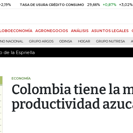
 de la Espriella
29,66%
+0,87%
+3,02%
TASA DE USURA CRÉDITO CONSUMO
DT
LOBOECONOMÍA
AGRONEGOCIOS
ANÁLISIS
ASUNTOS LEGALES
RNO NACIONAL
GRUPO ARGOS
ODINSA
HOGAR
GRUPO NUTRESA
A
 de la Espriella
ECONOMÍA
Colombia tiene la 
productividad azuc