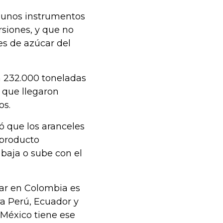
“unos instrumentos
rsiones, y que no
es de azúcar del
n 232.000 toneladas
, que llegaron
ros.
ó que los aranceles
 producto
 baja o sube con el
car en Colombia es
ra Perú, Ecuador y
 México tiene ese