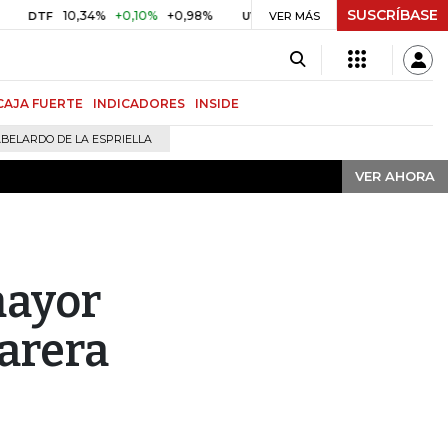
SUSCRÍBASE
VER AHORA
10,34%
+0,10%
+0,98%
$ 416,91
+$ 0,05
+0,01%
F
UVR
VER MÁS
BITCO
CAJA FUERTE
INDICADORES
INSIDE
BELARDO DE LA ESPRIELLA
VER AHORA
mayor
arera