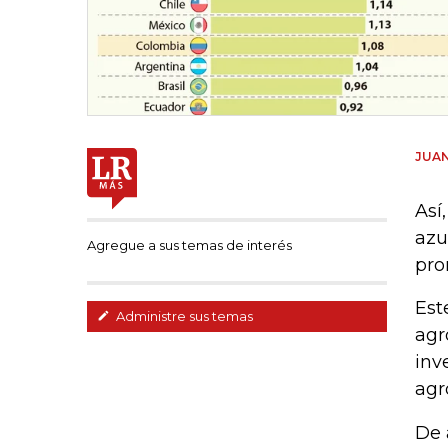
JUAN
Así
azu
Agregue a sus temas de interés
pro
Est
Administre sus temas
agr
inv
agr
De 