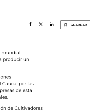
GUARDAR
d mundial
a producir un
iones
l Cauca, por las
presas de esta
les.
ión de Cultivadores