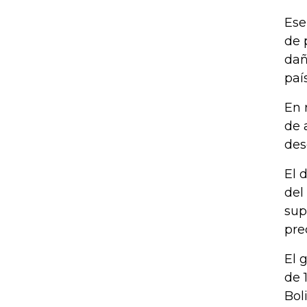
Ese
de 
dañ
país
En 
de 
des
El 
del
sup
pre
El 
de 
Bol