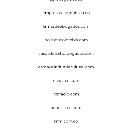
empresas.larepublica.co
firmasdeabogados.com
bolsaencolombia.com
casosdeexitoabogados.com
carnavalindustriacultural.com
canalrcn.com
rcnradio.com
noticiasrcn.com
lafm.com.co