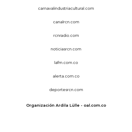
carnavalindustriacultural.com
canalrcn.com
rcnradio.com
noticiasrcn.com
lafm.com.co
alerta.com.co
deportesrcn.com
Organización Ardila Lülle - oal.com.co