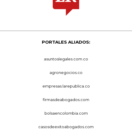
PORTALES ALIADOS:
asuntoslegales.com.co
agronegocios.co
empresas.larepublica.co
firmasdeabogados.com
bolsaencolombia.com
casosdeexitoabogados.com