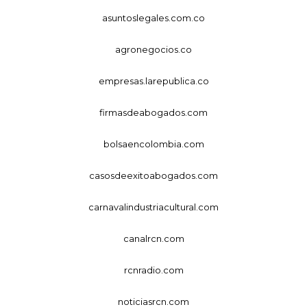
asuntoslegales.com.co
agronegocios.co
empresas.larepublica.co
firmasdeabogados.com
bolsaencolombia.com
casosdeexitoabogados.com
carnavalindustriacultural.com
canalrcn.com
rcnradio.com
noticiasrcn.com