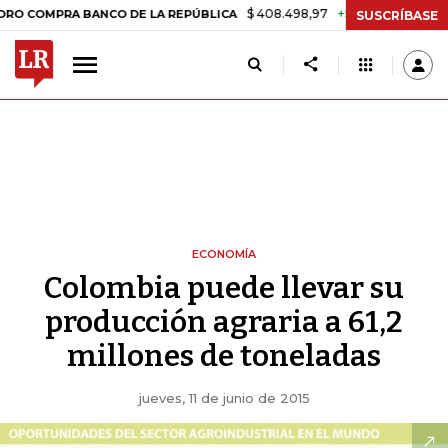
$ 408.498,97
+$ 8.753,81
+2,19%
MPRA BANCO DE LA REPÚBLICA
T
SUSCRÍBASE
ECONOMÍA
Colombia puede llevar su
producción agraria a 61,2
millones de toneladas
jueves, 11 de junio de 2015