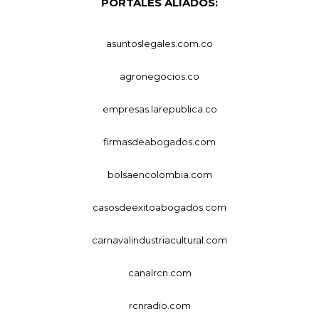
PORTALES ALIADOS:
asuntoslegales.com.co
agronegocios.co
empresas.larepublica.co
firmasdeabogados.com
bolsaencolombia.com
casosdeexitoabogados.com
carnavalindustriacultural.com
canalrcn.com
rcnradio.com