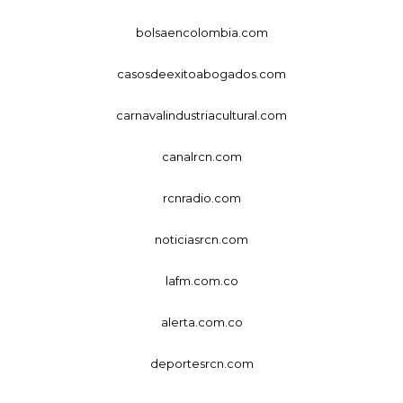
bolsaencolombia.com
casosdeexitoabogados.com
carnavalindustriacultural.com
canalrcn.com
rcnradio.com
noticiasrcn.com
lafm.com.co
alerta.com.co
deportesrcn.com