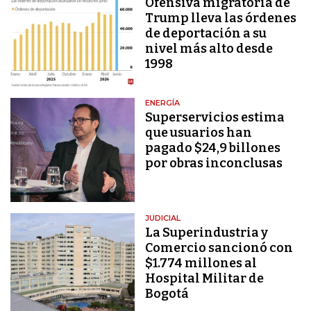
Ofensiva migratoria de
Trump lleva las órdenes
de deportación a su
nivel más alto desde
1998
ENERGÍA
Superservicios estima
que usuarios han
pagado $24,9 billones
por obras inconclusas
JUDICIAL
La Superindustria y
Comercio sancionó con
$1.774 millones al
Hospital Militar de
Bogotá