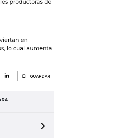
ales productoras de
viertan en
os, lo cual aumenta
GUARDAR
ARA
Next slide