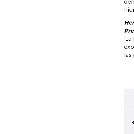
dem
hid
Her
Pre
'La
exp
las