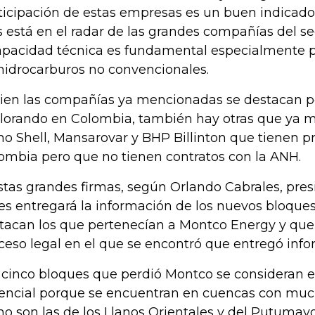
ticipación de estas empresas es un buen indicado
s está en el radar de las grandes compañías del se
apacidad técnica es fundamental especialmente pa
hidrocarburos no convencionales.
bien las compañías ya mencionadas se destacan 
lorando en Colombia, también hay otras que ya m
o Shell, Mansarovar y BHP Billinton que tienen p
ombia pero que no tienen contratos con la ANH.
stas grandes firmas, según Orlando Cabrales, pres
les entregará la información de los nuevos bloques
tacan los que pertenecían a Montco Energy y que 
ceso legal en el que se encontró que entregó info
 cinco bloques que perdió Montco se consideran e
encial porque se encuentran en cuencas con muc
o son las de los Llanos Orientales y del Putumay