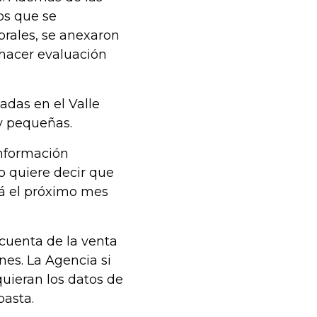
os que se
brales, se anexaron
 hacer evaluación
adas en el Valle
y pequeñas.
nformación
o quiere decir que
rá el próximo mes
cuenta de la venta
nes. La Agencia si
uieran los datos de
basta.