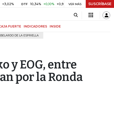
SUSCRÍBASE
%
10,34%
+0,10%
+0,98%
$ 416,91
+$ 0,05
+0,01%
DTF
UVR
VER MÁS
CAJA FUERTE
INDICADORES
INSIDE
BELARDO DE LA ESPRIELLA
o y EOG, entre
van por la Ronda