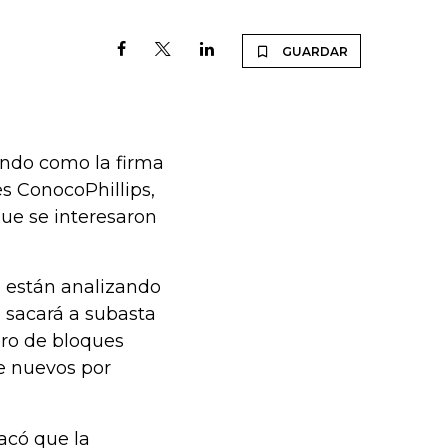
GUARDAR
undo como la firma
s ConocoPhillips,
ue se interesaron
e están analizando
 sacará a subasta
ero de bloques
e nuevos por
acó que la