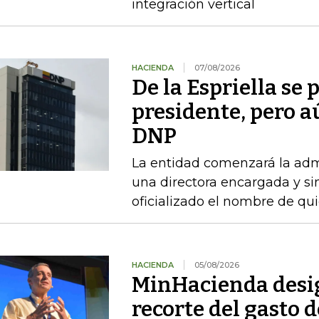
integración vertical
HACIENDA
07/08/2026
De la Espriella se
presidente, pero a
DNP
La entidad comenzará la admi
una directora encargada y si
oficializado el nombre de qu
HACIENDA
05/08/2026
MinHacienda desig
recorte del gasto 