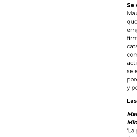
Se 
Mau
que
emp
fir
cat
com
act
se 
por
y p
Las
Mau
Min
'La