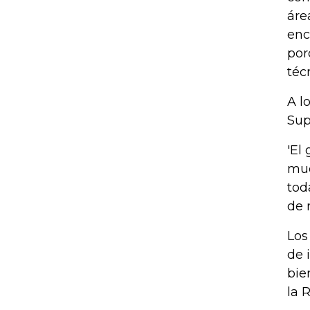
áre
enc
por
téc
A l
Sup
'El
mue
tod
de 
Los
de 
bie
la 