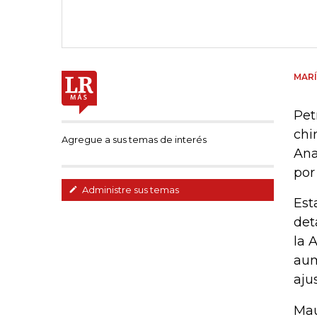
MARÍ
Pet
chi
Agregue a sus temas de interés
Ana
por
Administre sus temas
Est
det
la 
aum
aju
Mau