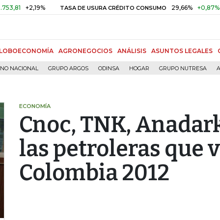
+2,19%
29,66%
+0,87%
+3,02
TASA DE USURA CRÉDITO CONSUMO
LOBOECONOMÍA
AGRONEGOCIOS
ANÁLISIS
ASUNTOS LEGALES
RNO NACIONAL
GRUPO ARGOS
ODINSA
HOGAR
GRUPO NUTRESA
A
ECONOMÍA
Cnoc, TNK, Anadark
las petroleras que 
Colombia 2012