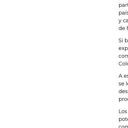
par
paí
y c
de 
Si 
exp
com
Col
A e
se 
des
pro
Los
pot
com