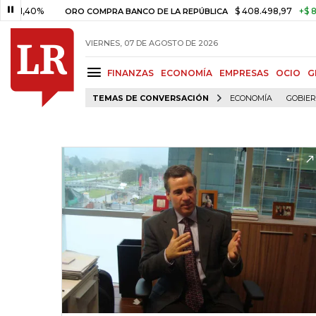
0%
$ 408.498,97
+$ 8.753,81
ORO COMPRA BANCO DE LA REPÚBLICA
VIERNES, 07 DE AGOSTO DE 2026
FINANZAS
ECONOMÍA
EMPRESAS
OCIO
G
TEMAS DE CONVERSACIÓN
ECONOMÍA
GOBIE