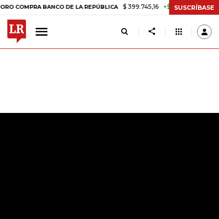
$ 399.745,16
+$ 2.295,71
+0,58%
PRA BANCO DE LA REPÚBLICA
TA
SUSCRÍBASE