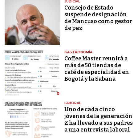
JUDICIAL
Consejo de Estado
suspende designación
de Mancuso como gestor
de paz
GASTRONOMÍA
Coffee Master reunirá a
más de 50 tiendas de
café de especialidad en
Bogotá y la Sabana
LABORAL
Uno de cada cinco
jóvenes de la generación
Z ha llevado a sus padres
a una entrevista laboral