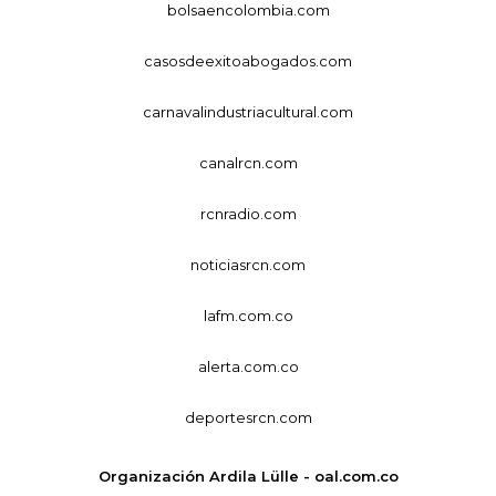
bolsaencolombia.com
casosdeexitoabogados.com
carnavalindustriacultural.com
canalrcn.com
rcnradio.com
noticiasrcn.com
lafm.com.co
alerta.com.co
deportesrcn.com
Organización Ardila Lülle - oal.com.co